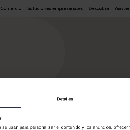
Comercio
Soluciones empresariales
Descubra
Asiste
Detalles
s
b se usan para personalizar el contenido y los anuncios, ofrecer
tros productos
Cómo comprar