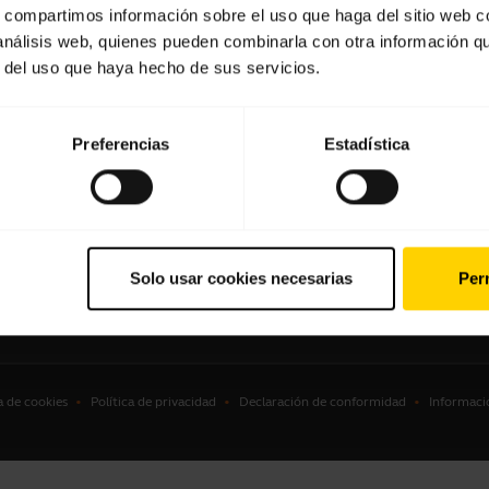
s, compartimos información sobre el uso que haga del sitio web 
culares
Localizador de socios
 análisis web, quienes pueden combinarla con otra información q
r del uso que haya hecho de sus servicios.
voces manos libres
Localizador de
distribuidores(mayoristas gam
ras de conferencia
profesional)
ras personales
Preferencias
Estadística
ware
sorios
Solo usar cookies necesarias
Perm
a de cookies
Política de privacidad
Declaración de conformidad
Informaci