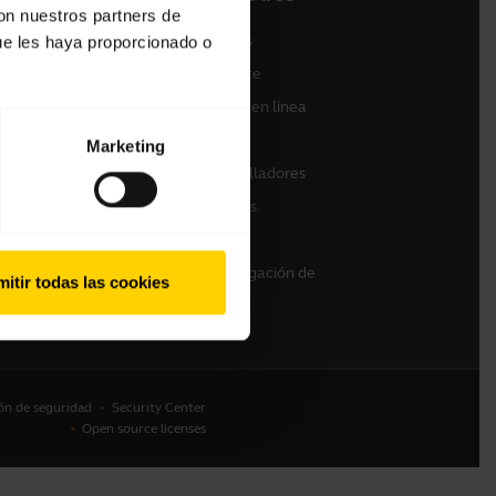
con nuestros partners de
Contactar con ventas
ue les haya proporcionado o
Contactar con Soporte
a
Soporte para tiendas en línea
Registre su producto
Marketing
Programa de desarrolladores
Programa de Partners
Garantía y servicio
Política de descatalogación de
itir todas las cookies
empresarial
ón de seguridad
Security Center
Open source licenses