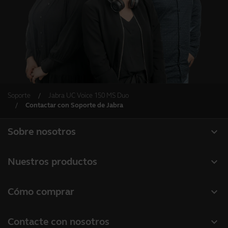
Soporte
Jabra UC Voice 150 MS Duo
Contactar con Soporte de Jabra
expand_more
Sobre nosotros
Acerca de Jabra
expand_more
Nuestros productos
Carreras profesionales
Auriculares
expand_more
Cómo comprar
Sostenibilidad
Altavoces manos libres
Localizador de socios
Noticias y notas de prensa
expand_more
Contacte con nosotros
Cámaras de conferencia