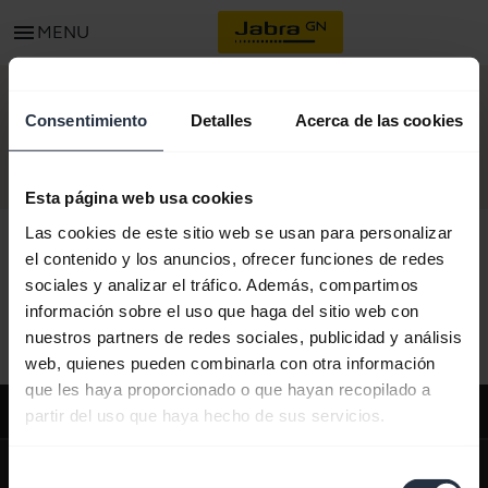
menu
MENU
CONTACTO
Consentimiento
Detalles
Acerca de las cookies
Esta página web usa cookies
Las cookies de este sitio web se usan para personalizar
el contenido y los anuncios, ofrecer funciones de redes
sociales y analizar el tráfico. Además, compartimos
Todo el contenido de soporte
información sobre el uso que haga del sitio web con
nuestros partners de redes sociales, publicidad y análisis
web, quienes pueden combinarla con otra información
que les haya proporcionado o que hayan recopilado a
Soporte
partir del uso que haya hecho de sus servicios.
expand_more
Sobre nosotros
Selección