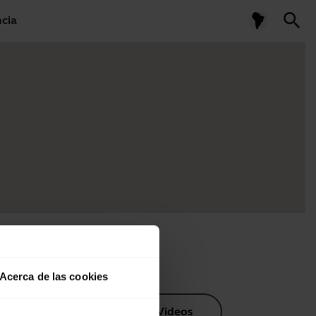
search
ncia
Acerca de las cookies
os de producto
Videos