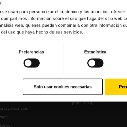
s
b se usan para personalizar el contenido y los anuncios, ofrecer
s, compartimos información sobre el uso que haga del sitio web 
Software y aplicaciones
 análisis web, quienes pueden combinarla con otra información q
r del uso que haya hecho de sus servicios.
Preferencias
Estadística
tros productos
Cómo comprar
culares
Localizador de socios
Solo usar cookies necesarias
Perm
voces manos libres
Localizador de
distribuidores(mayoristas gam
ras de conferencia
profesional)
ras personales
ware
sorios