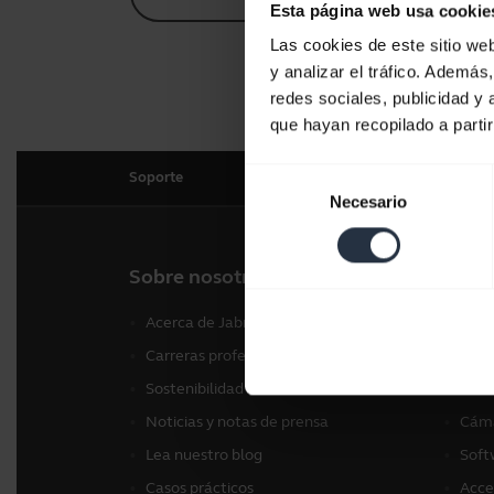
Esta página web usa cookie
Las cookies de este sitio we
y analizar el tráfico. Ademá
redes sociales, publicidad y
que hayan recopilado a parti
Selección
Soporte
Necesario
de
consentimiento
Sobre nosotros
Nues
Acerca de Jabra
Auri
Carreras profesionales
Alta
Sostenibilidad
Cáma
Noticias y notas de prensa
Cáma
Lea nuestro blog
Soft
Casos prácticos
Acce