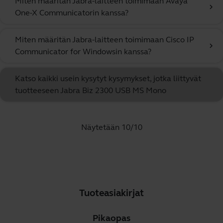
Miten määritän Jabra-laitteen toimimaan Avaya
chevron_right
One-X Communicatorin kanssa?
Miten määritän Jabra-laitteen toimimaan Cisco IP
chevron_right
Communicator for Windowsin kanssa?
Katso kaikki usein kysytyt kysymykset, jotka liittyvät
tuotteeseen Jabra Biz 2300 USB MS Mono
Näytetään 10/10
Tuoteasiakirjat
Pikaopas