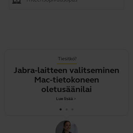
Tiesitkö?
Jabra-laitteen valitseminen
Mac-tietokoneen
oletusäänilaitteeks
Lue lisää
chevron_right