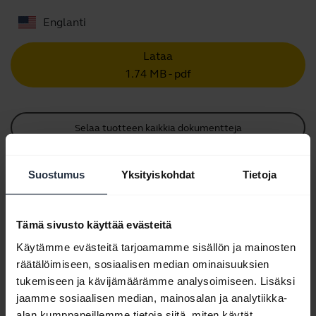
Englanti
Lataa
1.74 MB - pdf
Selaa tuotteen kaikkia dokumentteja
Suostumus
Yksityiskohdat
Tietoja
Videot
Tämä sivusto käyttää evästeitä
Käytämme evästeitä tarjoamamme sisällön ja mainosten
räätälöimiseen, sosiaalisen median ominaisuuksien
tukemiseen ja kävijämäärämme analysoimiseen. Lisäksi
jaamme sosiaalisen median, mainosalan ja analytiikka-
alan kumppaneillemme tietoja siitä, miten käytät