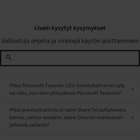
Usein kysytyt kysymykset
Valikoituja ohjeita ja vinkkejä käytön aloittamiseen
search
Miksi Microsoft Teamsin LED-ilmoitukset eivät syty
chevron_right
tai vilku, kun olen yhteydessä Microsoft Teamsiin?
Miksi puhelunhallinta ei toimi ShoreTel-softphoneni
kanssa, vaikka noudatin Jabra Directin asennuksen
chevron_right
jälkeisiä vaiheita?