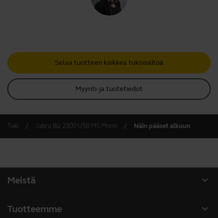
Selaa tuotteen kaikkea tukisisältöä
Myynti- ja tuotetiedot
Tuki
Jabra Biz 2300 USB MS Mono
Näin pääset alkuun
expand_more
Meistä
Tietoja Jabrasta
expand_more
Tuotteemme