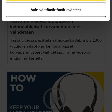
Vain välttämättömät evästeet
Katso, kuinka Jabra Biz 2300:n
keinonahkaiset korvapehmusteet
vaihdetaan
Tässä videossa esittelemme, kuinka Jabra Biz 2300
-kuulokemikrofonin keinonahkaiset
korvapehmusteet vaihdetaan. Tämä video on
englannin kielellä.