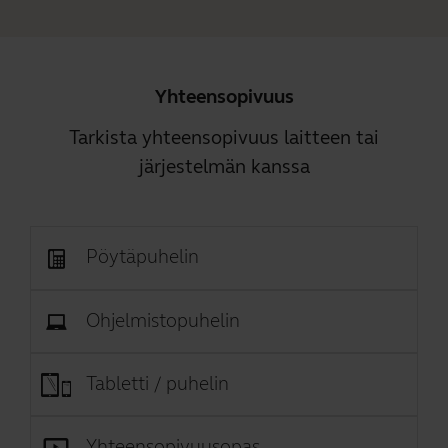
Yhteensopivuus
Tarkista yhteensopivuus laitteen tai
järjestelmän kanssa
Pöytäpuhelin
Ohjelmistopuhelin
Tabletti / puhelin
Yhteensopivuusopas