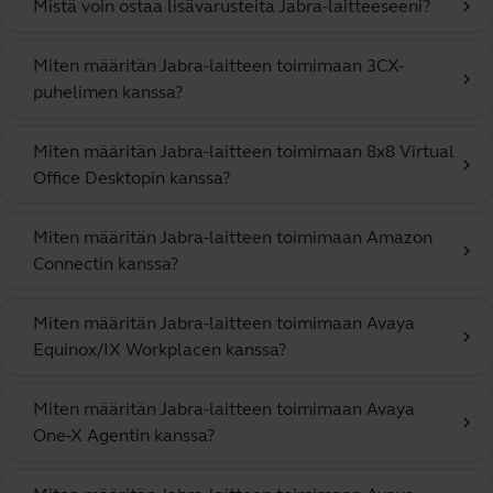
Mistä voin ostaa lisävarusteita Jabra-laitteeseeni?
chevron_right
Miten määritän Jabra-laitteen toimimaan 3CX-
chevron_right
puhelimen kanssa?
Miten määritän Jabra-laitteen toimimaan 8x8 Virtual
chevron_right
Office Desktopin kanssa?
Miten määritän Jabra-laitteen toimimaan Amazon
chevron_right
Connectin kanssa?
Miten määritän Jabra-laitteen toimimaan Avaya
chevron_right
Equinox/IX Workplacen kanssa?
Miten määritän Jabra-laitteen toimimaan Avaya
chevron_right
One-X Agentin kanssa?