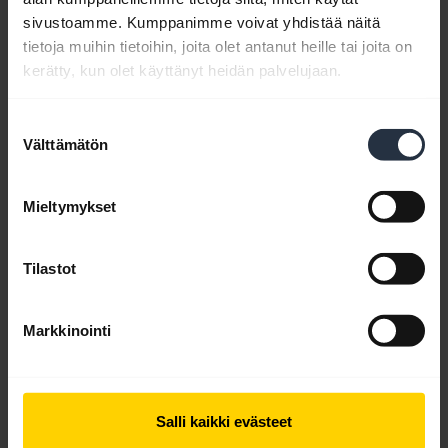
sivustoamme. Kumppanimme voivat yhdistää näitä
tietoja muihin tietoihin, joita olet antanut heille tai joita on
kerätty, kun olet käyttänyt heidän palvelujaan.
Katso, kuinka Jabra Biz 2300:n
Suostumuksen
korvapehmusteet vaihdetaan
Välttämätön
valinta
Tässä videossa esittelemme, kuinka Jabra Biz 2300
-kuulokemikrofonin vaahtomuoviset
Mieltymykset
korvapehmusteet vaihdetaan. Tämä video on
englannin kielellä.
Tilastot
Markkinointi
Salli kaikki evästeet