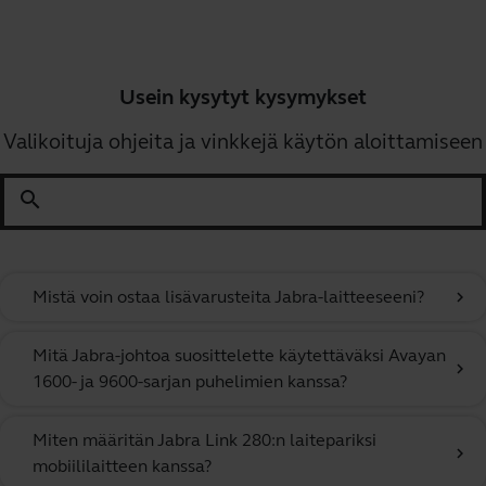
Usein kysytyt kysymykset
Valikoituja ohjeita ja vinkkejä käytön aloittamiseen
search
Mistä voin ostaa lisävarusteita Jabra-laitteeseeni?
chevron_right
Mitä Jabra-johtoa suosittelette käytettäväksi Avayan
chevron_right
1600- ja 9600-sarjan puhelimien kanssa?
Miten määritän Jabra Link 280:n laitepariksi
chevron_right
mobiililaitteen kanssa?