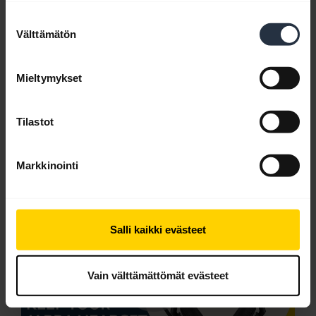
Englanti
Suostumuksen
Välttämätön
valinta
Lataa
1.60 MB - PDF
Mieltymykset
Selaa tuotteen kaikkia dokumentteja
Tilastot
Markkinointi
Videot
Salli kaikki evästeet
Vain välttämättömät evästeet