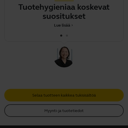
Tuotehygieniaa koskevat
suositukset
Lue lisää
chevron_right
Selaa tuotteen kaikkea tukisisältöä
Myynti- ja tuotetiedot