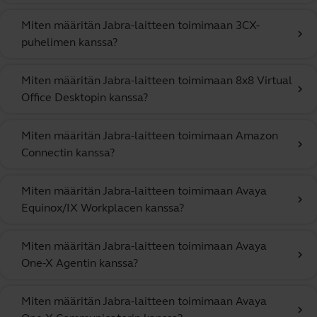
Miten määritän Jabra-laitteen toimimaan 3CX-
chevron_right
puhelimen kanssa?
Miten määritän Jabra-laitteen toimimaan 8x8 Virtual
chevron_right
Office Desktopin kanssa?
Miten määritän Jabra-laitteen toimimaan Amazon
chevron_right
Connectin kanssa?
Miten määritän Jabra-laitteen toimimaan Avaya
chevron_right
Equinox/IX Workplacen kanssa?
Miten määritän Jabra-laitteen toimimaan Avaya
chevron_right
One-X Agentin kanssa?
Miten määritän Jabra-laitteen toimimaan Avaya
chevron_right