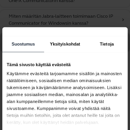
One-X Communicatorin kanssa?
Miten määritän Jabra-laitteen toimimaan Cisco IP
chevron_right
Communicator for Windowsin kanssa?
Katso kaikki usein kysytyt kysymykset, jotka liittyvät
Suostumus
Yksityiskohdat
Tietoja
tuotteeseen Jabra Biz 2400 II QD Mono UNC 3 in 1
Tämä sivusto käyttää evästeitä
Näytetään 10/10
Käytämme evästeitä tarjoamamme sisällön ja mainosten
räätälöimiseen, sosiaalisen median ominaisuuksien
tukemiseen ja kävijämäärämme analysoimiseen. Lisäksi
jaamme sosiaalisen median, mainosalan ja analytiikka-
alan kumppaneillemme tietoja siitä, miten käytät
Tuoteasiakirjat
sivustoamme. Kumppanimme voivat yhdistää näitä
tietoja muihin tietoihin, joita olet antanut heille tai joita on
Pikaopas
kerätty, kun olet käyttänyt heidän palvelujaan.