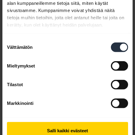
alan kumppaneillemme tietoja siitä, miten käytät
sivustoamme. Kumppanimme voivat yhdistää näitä
tietoja muihin tietoihin, joita olet antanut heille tai joita on
kerätty, kun olet käyttänyt heidän palvelujaan.
Pidä Jabra-kuulokemikrofonisi aina
Suostumuksen
toimintakunnossa
Välttämätön
valinta
Katso, kuinka voit säätää Jabra-kuulokemikrofonin
parhaan mukavuuden ja äänenlaadun
Mieltymykset
varmistamiseksi. Lue vinkkimme Jabra-
kuulokemikrofonin kunnossapidosta tuotteen
pitkän käyttöiän varmistamiseksi. Tämä video on
Tilastot
englannin kielellä.
Markkinointi
Salli kaikki evästeet