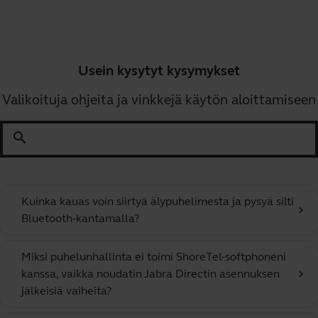
Usein kysytyt kysymykset
Valikoituja ohjeita ja vinkkejä käytön aloittamiseen
search
Kuinka kauas voin siirtyä älypuhelimesta ja pysyä silti
chevron_right
Bluetooth-kantamalla?
Miksi puhelunhallinta ei toimi ShoreTel-softphoneni
kanssa, vaikka noudatin Jabra Directin asennuksen
chevron_right
jälkeisiä vaiheita?