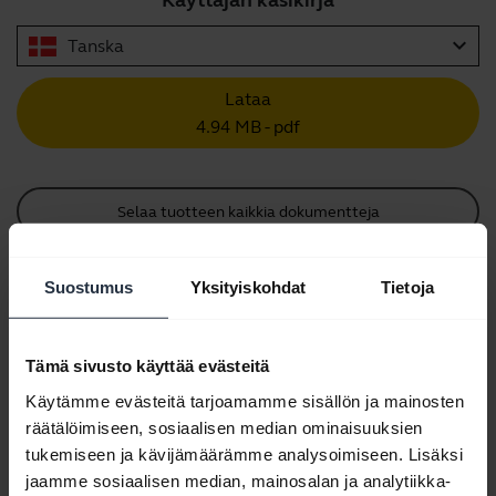
Käyttäjän käsikirja
expand_more
Tanska
Lataa
4.94 MB - pdf
Selaa tuotteen kaikkia dokumentteja
Suostumus
Yksityiskohdat
Tietoja
Videot
Tämä sivusto käyttää evästeitä
Käytämme evästeitä tarjoamamme sisällön ja mainosten
räätälöimiseen, sosiaalisen median ominaisuuksien
tukemiseen ja kävijämäärämme analysoimiseen. Lisäksi
jaamme sosiaalisen median, mainosalan ja analytiikka-