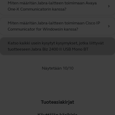
Miten määritän Jabra-laitteen toimimaan Avaya
chevron_right
One-X Communicatorin kanssa?
Miten määritän Jabra-laitteen toimimaan Cisco IP
chevron_right
Communicator for Windowsin kanssa?
Katso kaikki usein kysytyt kysymykset, jotka liittyvät
tuotteeseen Jabra Biz 2400 II USB Mono BT
Näytetään 10/10
Tuoteasiakirjat