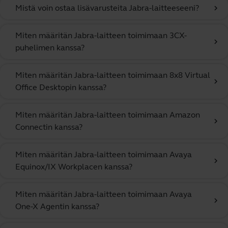
Mistä voin ostaa lisävarusteita Jabra-laitteeseeni?
chevron_right
Miten määritän Jabra-laitteen toimimaan 3CX-
chevron_right
puhelimen kanssa?
Miten määritän Jabra-laitteen toimimaan 8x8 Virtual
chevron_right
Office Desktopin kanssa?
Miten määritän Jabra-laitteen toimimaan Amazon
chevron_right
Connectin kanssa?
Miten määritän Jabra-laitteen toimimaan Avaya
chevron_right
Equinox/IX Workplacen kanssa?
Miten määritän Jabra-laitteen toimimaan Avaya
chevron_right
One-X Agentin kanssa?