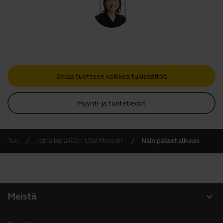
Selaa tuotteen kaikkea tukisisältöä
Myynti- ja tuotetiedot
Tuki
Jabra Biz 2400 II USB Mono BT
Näin pääset alkuun
expand_more
Meistä
Tietoja Jabrasta