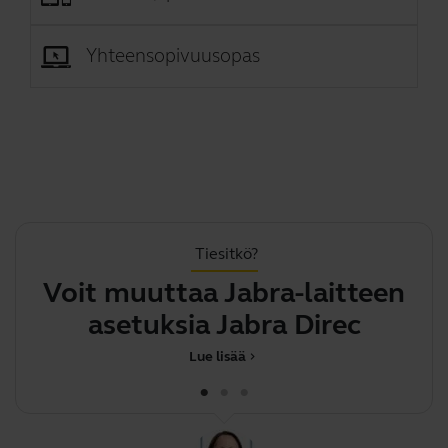
Yhteensopivuusopas
Tiesitkö?
Voit muuttaa Jabra-laitteen
.
asetuksia Jabra Directin avu
Lue lisää
chevron_right