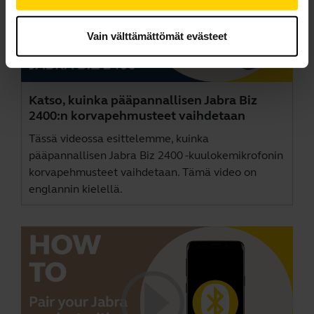
Vain välttämättömät evästeet
Katso, kuinka pääpannallisen Jabra Biz
2400:n korvapehmusteet vaihdetaan
Tässä videossa esittelemme, kuinka
pääpannallisen Jabra Biz 2400 -kuulokemikrofonin
korvapehmusteet vaihdetaan. Tämä video on
englannin kielellä.