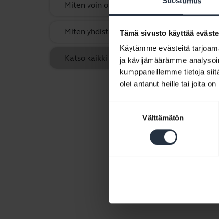
Suostumus
Miten voin optimoida ääniasetukset musiiki
Miten yhdistän Jabra Eclipsen laitepariksi m
Tämä sivusto käyttää eväste
Käytämme evästeitä tarjoama
Katso kaikki usein kysytyt kysymykset, jotka
ja kävijämäärämme analysoim
kumppaneillemme tietoja siitä
olet antanut heille tai joita o
Suostumuksen
Välttämätön
valinta