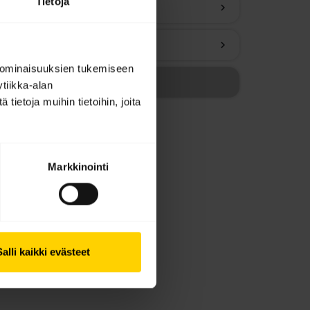
Tietoja
chevron_right
chevron_right
 ominaisuuksien tukemiseen
tiikka-alan
ietoja muihin tietoihin, joita
Markkinointi
Salli kaikki evästeet