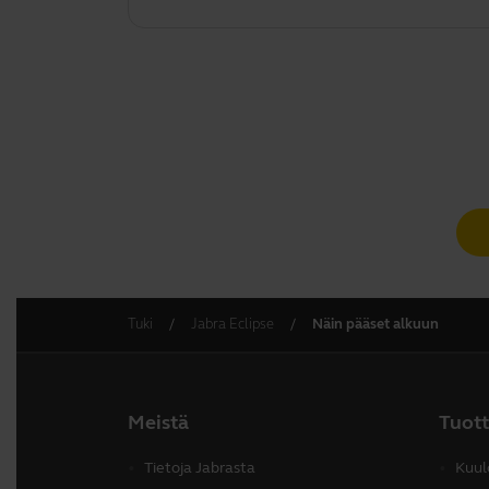
Tuki
Jabra Eclipse
Näin pääset alkuun
Meistä
Tuot
Tietoja Jabrasta
Kuul