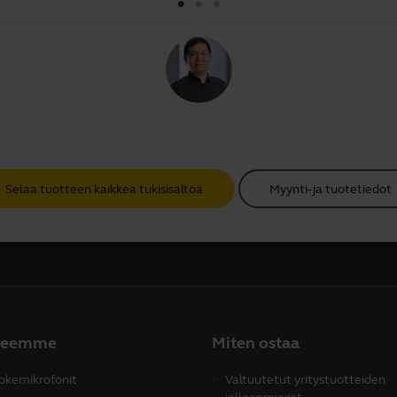
Selaa tuotteen kaikkea tukisisältöä
Myynti- ja tuotetiedot
teemme
Miten ostaa
okemikrofonit
Valtuutetut yritystuotteiden