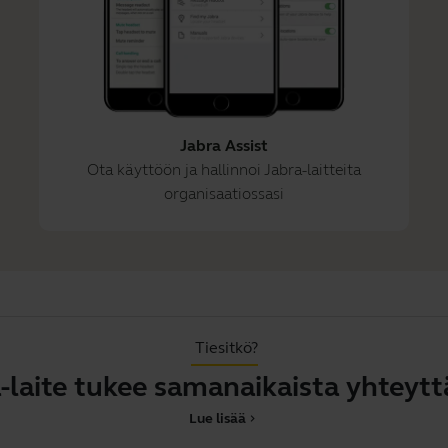
Jabra Assist
Ota käyttöön ja hallinnoi Jabra-laitteita
organisaatiossasi
Tiesitkö?
te tukee samanaikaista yhteyttä use
Lue lisää
chevron_right