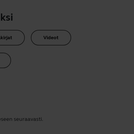
ksi
kirjat
Videot
eseen seuraavasti.