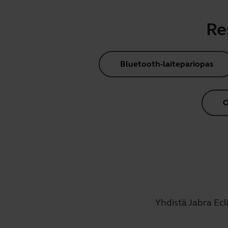
Re
Bluetooth-laitepariopas
O
Yhdistä Jabra Ecl