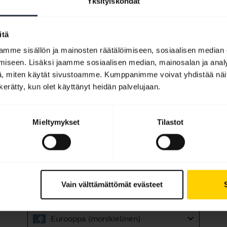
Yksityiskohdat
n kuuntelua ja videoiden katselua varten?
obiililaitteen kanssa NFC:n avulla?
itä
mme sisällön ja mainosten räätälöimiseen, sosiaalisen median
 liittyvät tuotteeseen Jabra Eclipse
iseen. Lisäksi jaamme sosiaalisen median, mainosalan ja analy
, miten käytät sivustoamme. Kumppanimme voivat yhdistää näitä t
n kerätty, kun olet käyttänyt heidän palvelujaan.
Näytetään 10/10
Mieltymykset
Tilastot
Tuoteasiakirjat
Vain välttämättömät evästeet
Pikaopas
expand_more
Eurooppa (monikielinen)