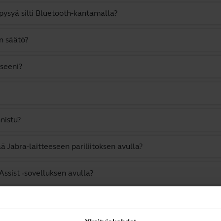
 pysyä silti Bluetooth-kantamalla?
n säätö?
eseeni?
nnistu?
ä Jabra-laitteeseen pariliitoksen avulla?
ssist ‑sovelluksen avulla?
ton Jabra Assist -sovelluksen avulla?