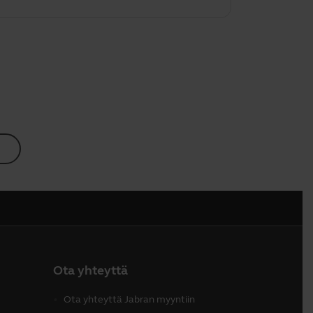
Ota yhteyttä
Ota yhteyttä Jabran myyntiin