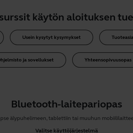
surssit käytön aloituksen tue
Usein kysytyt kysymykset
Tuoteasia
hjelmisto ja sovellukset
Yhteensopivuusopas
Bluetooth-laitepariopas
ipse älypuhelimeen, tablettiin tai muuhun mobiililaitte
Valitse käyttöjärjestelmä