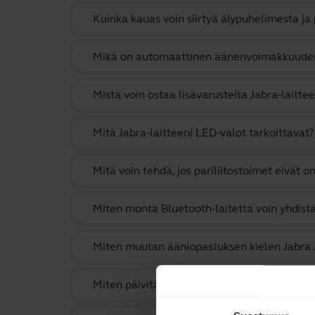
Kuinka kauas voin siirtyä älypuhelimesta ja
Mikä on automaattinen äänenvoimakkuude
Mistä voin ostaa lisävarusteita Jabra-laitte
Mitä Jabra-laitteeni LED-valot tarkoittavat?
Mitä voin tehdä, jos pariliitostoimet eivät o
Miten monta Bluetooth-laitetta voin yhdistä
Miten muutan ääniopastuksen kielen Jabra A
Miten päivitän Jabra-laitteeni laiteohjelmis