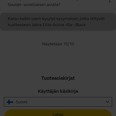
chevron_right
Sound+ -sovelluksen avulla?
Katso kaikki usein kysytyt kysymykset, jotka liittyvät
tuotteeseen Jabra Elite Active 45e - Black
Näytetään 10/10
Tuoteasiakirjat
Käyttäjän käsikirja
expand_more
Suomi
Lataa