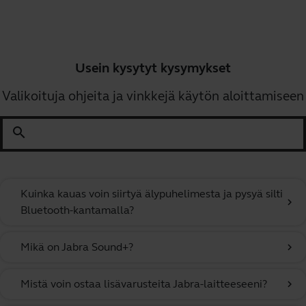
Usein kysytyt kysymykset
Valikoituja ohjeita ja vinkkejä käytön aloittamiseen
search
Kuinka kauas voin siirtyä älypuhelimesta ja pysyä silti
chevron_right
Bluetooth-kantamalla?
Mikä on Jabra Sound+?
chevron_right
Mistä voin ostaa lisävarusteita Jabra-laitteeseeni?
chevron_right