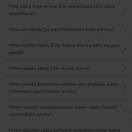
Mitä Jabra Elite Active 45e -puhelimeni LED-valot
chevron_right
tarkoittavat?
Mitä voin tehdä, jos pariliitostoimet eivät onnistu?
chevron_right
Miten kytken Jabra Elite Active 45e:n päälle tai pois
chevron_right
päältä?
Miten lataan Jabra Elite Active 45e:n?
chevron_right
Miten monta Bluetooth-laitetta voin yhdistää Jabra-
chevron_right
laitteeseen pariliitoksen avulla?
Miten muutan ääniopastuksen kielen Jabra Sound+
chevron_right
‑sovelluksen avulla?
Miten päivitän Jabra-laitteeni laiteohjelmiston Jabra