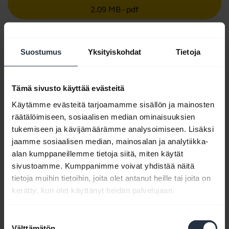
2.09 MB - pdf
Pikaopas
Suostumus
Yksityiskohdat
Tietoja
expand_more
Eurooppa (monikielinen)
Lataa
Tämä sivusto käyttää evästeitä
6.14 MB - pdf
Käytämme evästeitä tarjoamamme sisällön ja mainosten
räätälöimiseen, sosiaalisen median ominaisuuksien
tukemiseen ja kävijämäärämme analysoimiseen. Lisäksi
Selaa tuotteen kaikkia dokumentteja
jaamme sosiaalisen median, mainosalan ja analytiikka-
alan kumppaneillemme tietoja siitä, miten käytät
sivustoamme. Kumppanimme voivat yhdistää näitä
tietoja muihin tietoihin, joita olet antanut heille tai joita on
Videot
kerätty, kun olet käyttänyt heidän palvelujaan.
Suostumuksen
Välttämätön