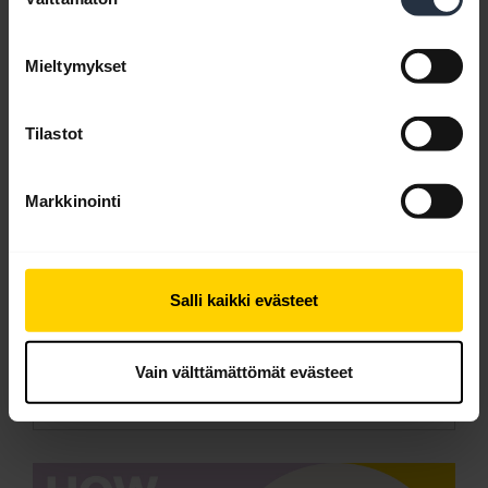
valinta
Mieltymykset
Tilastot
Markkinointi
Jabra Elite Active 45e:n parhaan
sopivuuden ja suorituskyvyn
varmistaminen
Tässä videossa näytetään, kuinka Jabra Elite
Salli kaikki evästeet
Active 45e säädetään parhaan mukavuuden ja
suorituskyvyn varmistamiseksi. Muista
Vain välttämättömät evästeet
ladata
Jabra Sound+
, jotta saat parhaan hyödyn
tuotteestasi. Tämä video on englannin kielellä.