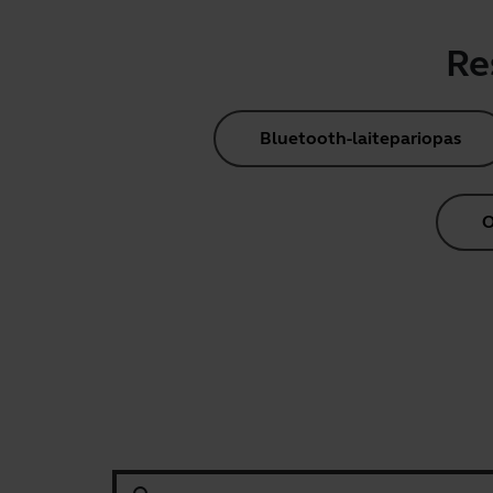
Re
Bluetooth-laitepariopas
O