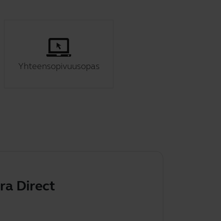
Yhteensopivuusopas
ra Direct
Jabra-