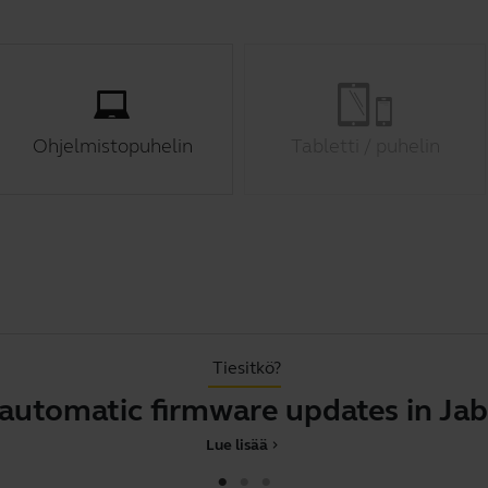
Ohjelmistopuhelin
Tabletti / puhelin
Tiesitkö?
 automatic firmware updates in Jab
Lue lisää
chevron_right