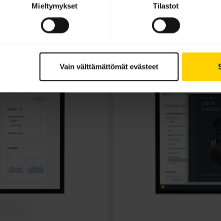
Mieltymykset
Tilastot
Ohjelmisto ja sovellukset
Vain välttämättömät evästeet