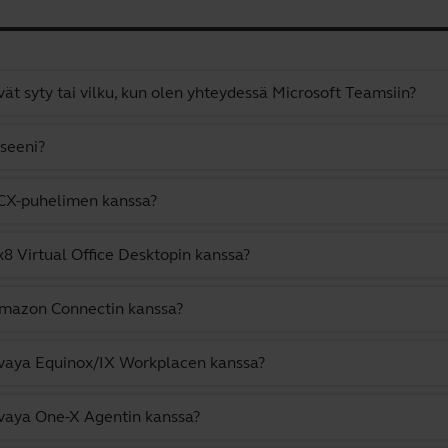
ät syty tai vilku, kun olen yhteydessä Microsoft Teamsiin?
eseeni?
3CX-puhelimen kanssa?
8 Virtual Office Desktopin kanssa?
Amazon Connectin kanssa?
Avaya Equinox/IX Workplacen kanssa?
vaya One-X Agentin kanssa?