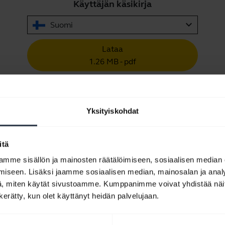
Käyttäjän käsikirja
expand_more
Suomi
Lataa
1.26 MB - pdf
Pikaopas
Yksityiskohdat
Englanti
Lataa
itä
0.40 MB - pdf
mme sisällön ja mainosten räätälöimiseen, sosiaalisen median
iseen. Lisäksi jaamme sosiaalisen median, mainosalan ja analy
, miten käytät sivustoamme. Kumppanimme voivat yhdistää näitä t
Selaa tuotteen kaikkia dokumentteja
n kerätty, kun olet käyttänyt heidän palvelujaan.