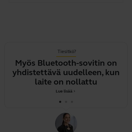
Tiesitkö?
Myös Bluetooth-sovitin on
.
yhdistettävä uudelleen, kun
laite on nollattu
Lue lisää
chevron_right