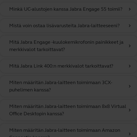
Minkä UC-alustojen kanssa Jabra Engage 55 toimii?
chevron_right
Mistä voin ostaa lisävarusteita Jabra-laitteeseeni?
chevron_right
Mitä Jabra Engage -kuulokemikrofonin painikkeet ja
chevron_right
merkkivalot tarkoittavat?
Mitä Jabra Link 400:n merkkivalot tarkoittavat?
chevron_right
Miten määritän Jabra-laitteen toimimaan 3CX-
chevron_right
puhelimen kanssa?
Miten määritän Jabra-laitteen toimimaan 8x8 Virtual
chevron_right
Office Desktopin kanssa?
Miten määritän Jabra-laitteen toimimaan Amazon
chevron_right