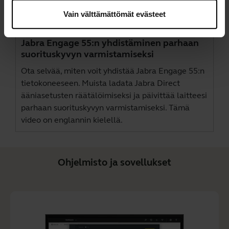
Vain välttämättömät evästeet
Jabra Engage 55:n yhdistäminen parhaan
suorituskyvyn varmistamiseksi
Ota selvää, miten voit yhdistää Jabra Engage 55:n
tietokoneeseen. Muista ladata
Jabra Direct
ääniasetusten räätälöimiseksi ja päivittää laitteesi
parhaan suorituskyvyn varmistamiseksi. Tämä
video on englannin kielellä.
Ohjelmisto ja sovellukset