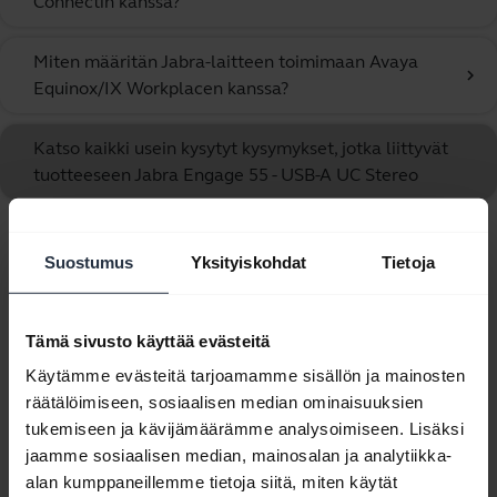
Connectin kanssa?
Miten määritän Jabra-laitteen toimimaan Avaya
chevron_right
Equinox/IX Workplacen kanssa?
Katso kaikki usein kysytyt kysymykset, jotka liittyvät
tuotteeseen Jabra Engage 55 - USB-A UC Stereo
Näytetään 10/10
Suostumus
Yksityiskohdat
Tietoja
Tämä sivusto käyttää evästeitä
Käytämme evästeitä tarjoamamme sisällön ja mainosten
Tuoteasiakirjat
räätälöimiseen, sosiaalisen median ominaisuuksien
tukemiseen ja kävijämäärämme analysoimiseen. Lisäksi
jaamme sosiaalisen median, mainosalan ja analytiikka-
Käyttäjän käsikirja
alan kumppaneillemme tietoja siitä, miten käytät