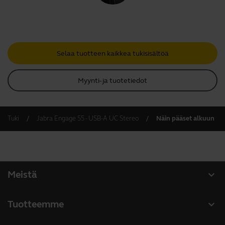
Selaa tuotteen kaikkea tukisisältöä
Myynti- ja tuotetiedot
Tuki
Jabra Engage 55 - USB-A UC Stereo
Näin pääset alkuun
expand_more
Meistä
Tietoja Jabrasta
expand_more
Tuotteemme
Työpaikat