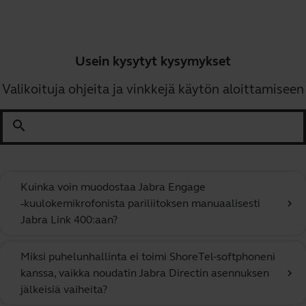
Usein kysytyt kysymykset
Valikoituja ohjeita ja vinkkejä käytön aloittamiseen
search
Kuinka voin muodostaa Jabra Engage
‑kuulokemikrofonista pariliitoksen manuaalisesti
chevron_right
Jabra Link 400:aan?
Miksi puhelunhallinta ei toimi ShoreTel-softphoneni
kanssa, vaikka noudatin Jabra Directin asennuksen
chevron_right
jälkeisiä vaiheita?