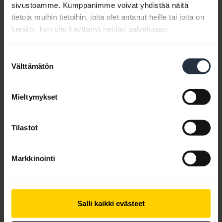
expand_more
Suomi
sivustoamme. Kumppanimme voivat yhdistää näitä
tietoja muihin tietoihin, joita olet antanut heille tai joita on
Lataa
kerätty, kun olet käyttänyt heidän palvelujaan.
2.66 MB - pdf
Suostumuksen
Välttämätön
valinta
Selaa tuotteen kaikkia dokumentteja
Mieltymykset
Videot
Tilastot
Markkinointi
Salli kaikki evästeet