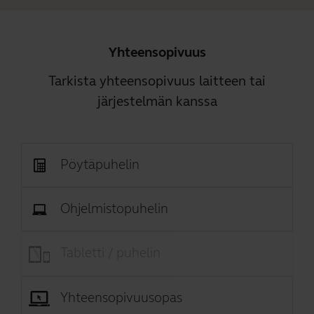
Yhteensopivuus
Tarkista yhteensopivuus laitteen tai
järjestelmän kanssa
Pöytäpuhelin
Ohjelmistopuhelin
Tabletti / puhelin
Yhteensopivuusopas