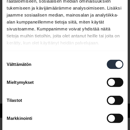
räätälöimiseen, sosiaalisen median ominaisuuksien
tukemiseen ja kävijämäärämme analysoimiseen. Lisäksi
jaamme sosiaalisen median, mainosalan ja analytiikka-
Usein kysytyt kysymykset
alan kumppaneillemme tietoja siitä, miten käytät
sivustoamme. Kumppanimme voivat yhdistää näitä
tietoja muihin tietoihin, joita olet antanut heille tai joita on
Tuoteasiakirjat
kerätty, kun olet käyttänyt heidän palvelujaan.
Suostumuksen
Videot
Välttämätön
valinta
Mieltymykset
Ohjelmisto ja sovellukset
Tilastot
Tuki
Markkinointi