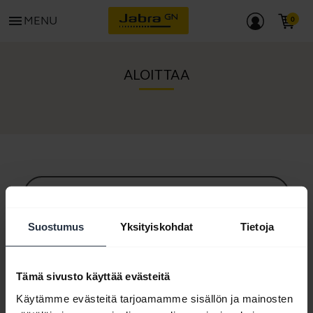
menu
MENU
ALOITTAA
Kaikki tukisisältö
Suostumus
Yksityiskohdat
Tietoja
Resurssit käytön aloituksen tueksi
Tämä sivusto käyttää evästeitä
Käytämme evästeitä tarjoamamme sisällön ja mainosten
Bluetooth-laitepariopas