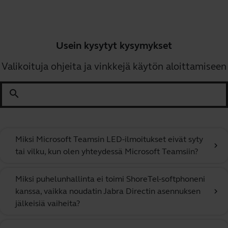
Usein kysytyt kysymykset
Valikoituja ohjeita ja vinkkejä käytön aloittamiseen
search
Miksi Microsoft Teamsin LED-ilmoitukset eivät syty
chevron_right
tai vilku, kun olen yhteydessä Microsoft Teamsiin?
Miksi puhelunhallinta ei toimi ShoreTel-softphoneni
kanssa, vaikka noudatin Jabra Directin asennuksen
chevron_right
jälkeisiä vaiheita?