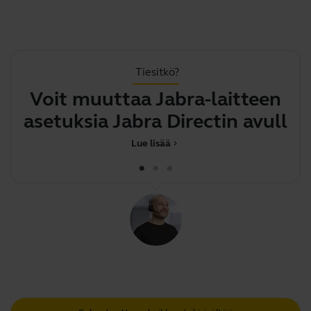
Tiesitkö?
Voit muuttaa Jabra-laitteen
L
asetuksia Jabra Directin
avulla
Lue lisää
chevron_right