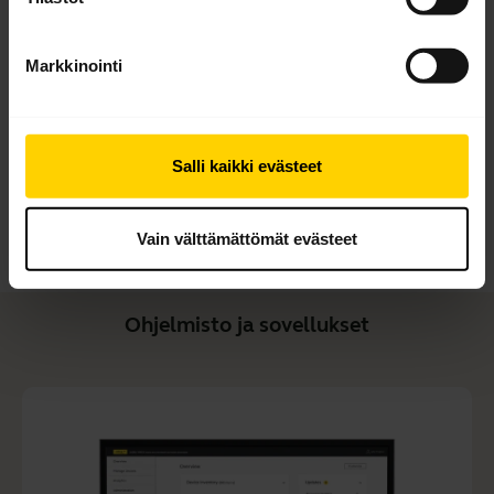
Pikaopas
Englanti
Markkinointi
Lataa
1.99 MB - pdf
Salli kaikki evästeet
Selaa tuotteen kaikkia dokumentteja
Vain välttämättömät evästeet
Ohjelmisto ja sovellukset