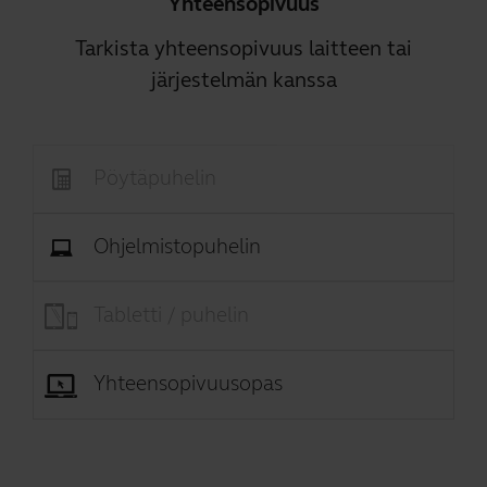
Yhteensopivuus
Tarkista yhteensopivuus laitteen tai
järjestelmän kanssa
Pöytäpuhelin
Ohjelmistopuhelin
Tabletti / puhelin
Yhteensopivuusopas