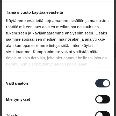
Miten määritän Jabra-laitteen toimimaan Cisco IP
chevron_right
Tämä sivusto käyttää evästeitä
Communicator for Windowsin kanssa?
Käytämme evästeitä tarjoamamme sisällön ja mainosten
Miten määritän Jabra-laitteen toimimaan Cisco
räätälöimiseen, sosiaalisen median ominaisuuksien
chevron_right
Jabberin kanssa?
tukemiseen ja kävijämäärämme analysoimiseen. Lisäksi
jaamme sosiaalisen median, mainosalan ja analytiikka-
alan kumppaneillemme tietoja siitä, miten käytät
Katso kaikki usein kysytyt kysymykset, jotka liittyvät
sivustoamme. Kumppanimme voivat yhdistää näitä
tuotteeseen Jabra Evolve 20 - USB-C, MS Stereo
tietoja muihin tietoihin, joita olet antanut heille tai joita on
kerätty, kun olet käyttänyt heidän palvelujaan.
Näytetään 10/10
Suostumuksen
Välttämätön
valinta
Mieltymykset
Tuoteasiakirjat
Tilastot