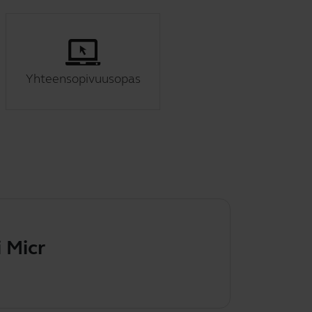
Yhteensopivuusopas
rosoft Team