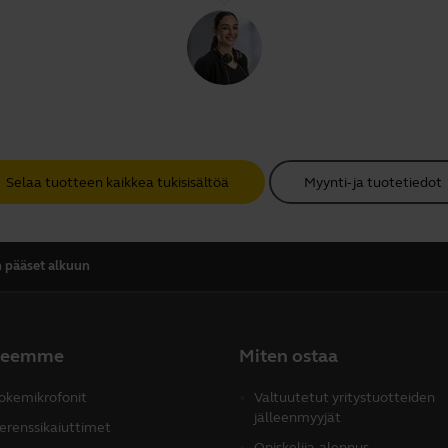
Selaa tuotteen kaikkea tukisisältöä
Myynti- ja tuotetiedot
 pääset alkuun
teemme
Miten ostaa
okemikrofonit
Valtuutetut yritystuotteiden
jälleenmyyjät
erenssikaiuttimet
Opiskelija-alennus