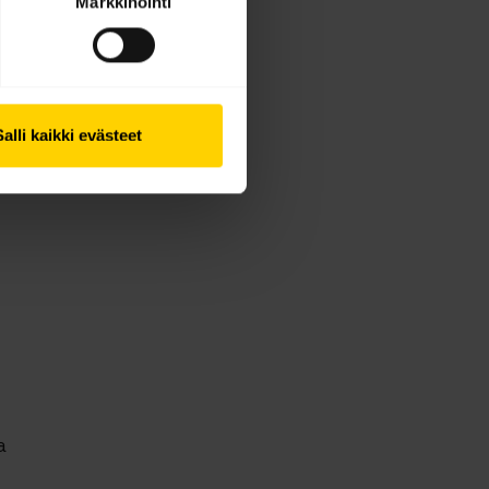
Markkinointi
Salli kaikki evästeet
a