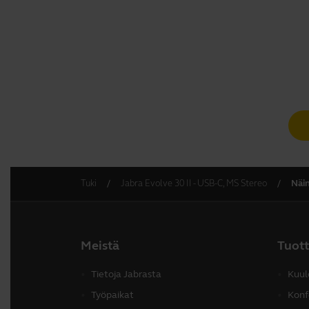
Tuki
Jabra Evolve 30 II - USB-C, MS Stereo
Näin
Meistä
Tuot
Tietoja Jabrasta
Kuul
Työpaikat
Konf