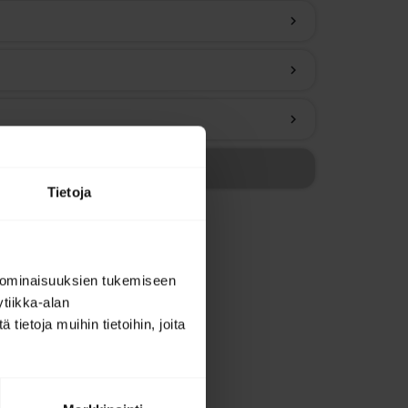
chevron_right
chevron_right
chevron_right
Tietoja
 ominaisuuksien tukemiseen
tiikka-alan
ietoja muihin tietoihin, joita