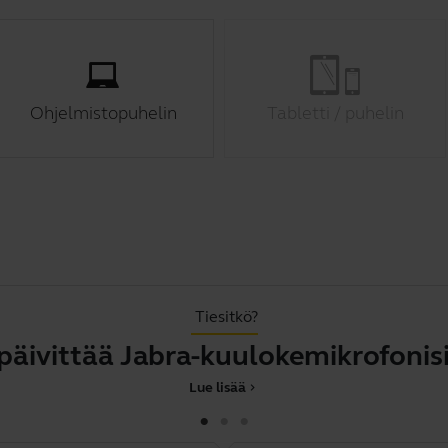
Ohjelmistopuhelin
Tabletti / puhelin
Tiesitkö?
ttää Jabra-kuulokemikrofonisi Mic
Lue lisää
chevron_right