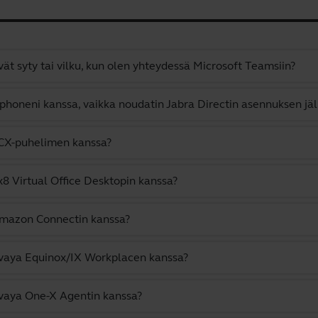
ät syty tai vilku, kun olen yhteydessä Microsoft Teamsiin?
tphoneni kanssa, vaikka noudatin Jabra Directin asennuksen jälk
3CX-puhelimen kanssa?
8 Virtual Office Desktopin kanssa?
Amazon Connectin kanssa?
Avaya Equinox/IX Workplacen kanssa?
vaya One-X Agentin kanssa?