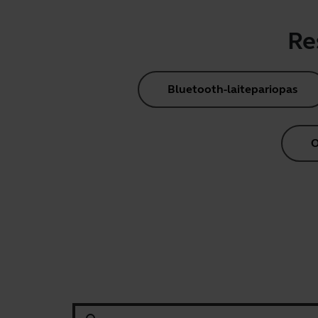
Re
Bluetooth-laitepariopas
O