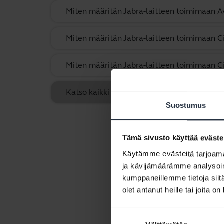
Miten määritän Jabra-laitteen toimimaan 
Miten määritän Jabra-laitteen toimimaan C
Miten määritän Jabra-laitteen toimimaan Ci
Katso kaikki usein kysytyt kysymykset, jotka
Suostumus
Tämä sivusto käyttää eväste
Käytämme evästeitä tarjoama
ja kävijämäärämme analysoim
kumppaneillemme tietoja siitä
olet antanut heille tai joita o
Suostumuksen