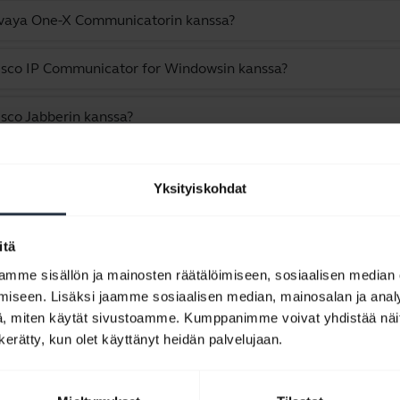
Avaya One-X Communicatorin kanssa?
isco IP Communicator for Windowsin kanssa?
sco Jabberin kanssa?
 liittyvät tuotteeseen Jabra Evolve 30 II - USB-C, MS Stereo
Yksityiskohdat
Näytetään 10/10
itä
mme sisällön ja mainosten räätälöimiseen, sosiaalisen median
iseen. Lisäksi jaamme sosiaalisen median, mainosalan ja analy
, miten käytät sivustoamme. Kumppanimme voivat yhdistää näitä t
n kerätty, kun olet käyttänyt heidän palvelujaan.
Tuoteasiakirjat