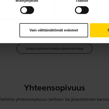
Mieltymykset
Tilastot
Pikaopas
Englanti
Lataa
2.91 MB - pdf
Vain välttämättömät evästeet
Selaa tuotteen kaikkia dokumentteja
Yhteensopivuus
Tarkista yhteensopivuus laitteen tai järjestelmän kanss