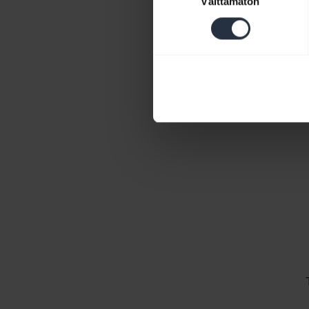
Välttämätön
valinta