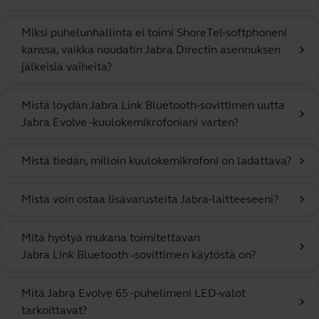
Miksi puhelunhallinta ei toimi ShoreTel-softphoneni
kanssa, vaikka noudatin Jabra Directin asennuksen
chevron_right
jälkeisiä vaiheita?
Mistä löydän Jabra Link Bluetooth-sovittimen uutta
chevron_right
Jabra Evolve -kuulokemikrofoniani varten?
Mistä tiedän, milloin kuulokemikrofoni on ladattava?
chevron_right
Mistä voin ostaa lisävarusteita Jabra-laitteeseeni?
chevron_right
Mitä hyötyä mukana toimitettavan
chevron_right
Jabra Link Bluetooth ‑sovittimen käytöstä on?
Mitä Jabra Evolve 65 -puhelimeni LED-valot
chevron_right
tarkoittavat?