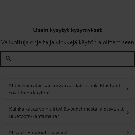
Usein kysytyt kysymykset
Valikoituja ohjeita ja vinkkejä käytön aloittamiseen
search
Miten voin aloittaa korvaavan Jabra Link -Bluetooth-
chevron_right
sovittimen käytön?
Kuinka kauas voin siirtyä älypuhelimesta ja pysyä silti
chevron_right
Bluetooth-kantamalla?
Mikä on Bluetooth-sovitin?
chevron_right