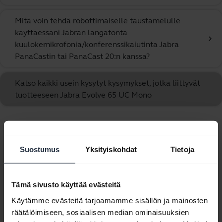
Mitä voin tehdä robottimaiselle taustamelulle
käyttäessäni Jabran langatonta
chevron_right
kuulokemikrofonia/konferenssikaiutinta Jabra
PanaCastin tai PanaCast 20:n kanssa?
Katso kaikki usein kysytyt kysymykset, jotka liittyvät
tuotteeseen Jabra Evolve 65 UC Mono
Näytetään 10/10
Suostumus
Yksityiskohdat
Tietoja
Tämä sivusto käyttää evästeitä
Tuoteasiakirjat
Käytämme evästeitä tarjoamamme sisällön ja mainosten
räätälöimiseen, sosiaalisen median ominaisuuksien