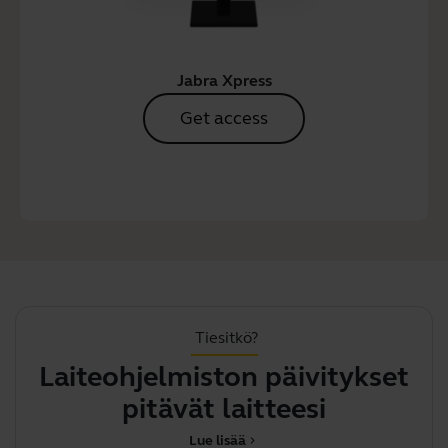
Jabra Xpress
Get access
Tiesitkö?
Laiteohjelmiston päivitykset
pitävät laitteesi parhaa
Lue lisää
chevron_right