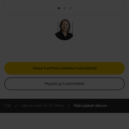
Selaa tuotteen kaikkea tukisisältöä
Myynti- ja tuotetiedot
Tuki
Jabra Evolve 65 UC Mono
Näin pääset alkuun