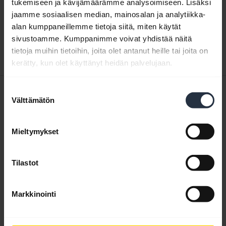
Käyttäjän käsikirja
tukemiseen ja kävijämäärämme analysoimiseen. Lisäksi
jaamme sosiaalisen median, mainosalan ja analytiikka-
expand_more
Tanska
alan kumppaneillemme tietoja siitä, miten käytät
sivustoamme. Kumppanimme voivat yhdistää näitä
Lataa
tietoja muihin tietoihin, joita olet antanut heille tai joita on
2.25 MB - pdf
kerätty, kun olet käyttänyt heidän palvelujaan.
Pikaopas
Suostumuksen
Välttämätön
valinta
Englanti
Mieltymykset
Lataa
0.30 MB - pdf
Tilastot
Selaa tuotteen kaikkia dokumentteja
Markkinointi