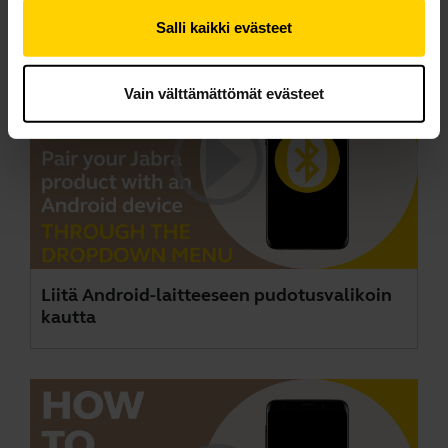
Videot
Salli kaikki evästeet
Vain välttämättömät evästeet
Liitä Android-laitteeseen pudotusvalikoin
kautta