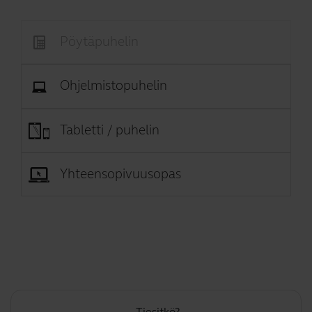
Pöytäpuhelin
Ohjelmistopuhelin
Tabletti / puhelin
Yhteensopivuusopas
Tiesitkö?