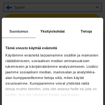
expand_more
Suomi
Lataa
1.80 MB - pdf
Suostumus
Yksityiskohdat
Tietoja
Pikaopas
Tämä sivusto käyttää evästeitä
Englanti
Käytämme evästeitä tarjoamamme sisällön ja mainosten
Lataa
räätälöimiseen, sosiaalisen median ominaisuuksien
0.48 MB - pdf
tukemiseen ja kävijämäärämme analysoimiseen. Lisäksi
jaamme sosiaalisen median, mainosalan ja analytiikka-
alan kumppaneillemme tietoja siitä, miten käytät
sivustoamme. Kumppanimme voivat yhdistää näitä
Selaa tuotteen kaikkia dokumentteja
tietoja muihin tietoihin, joita olet antanut heille tai joita on
kerätty, kun olet käyttänyt heidän palvelujaan.
Videot