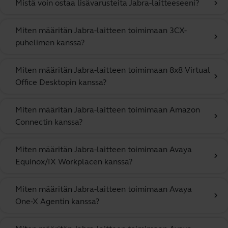
Mistä voin ostaa lisävarusteita Jabra-laitteeseeni?
chevron_right
Miten määritän Jabra-laitteen toimimaan 3CX-
chevron_right
puhelimen kanssa?
Miten määritän Jabra-laitteen toimimaan 8x8 Virtual
chevron_right
Office Desktopin kanssa?
Miten määritän Jabra-laitteen toimimaan Amazon
chevron_right
Connectin kanssa?
Miten määritän Jabra-laitteen toimimaan Avaya
chevron_right
Equinox/IX Workplacen kanssa?
Miten määritän Jabra-laitteen toimimaan Avaya
chevron_right
One-X Agentin kanssa?