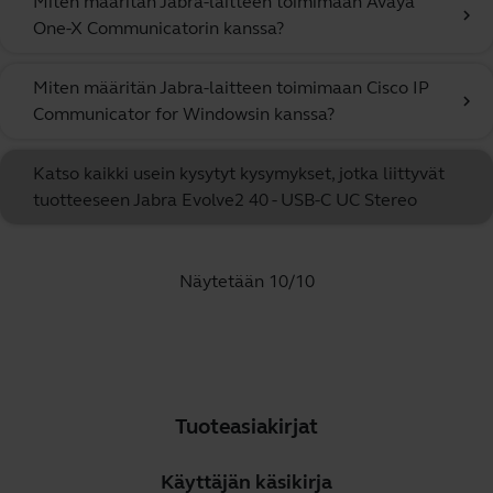
Miten määritän Jabra-laitteen toimimaan Avaya
chevron_right
One-X Communicatorin kanssa?
Miten määritän Jabra-laitteen toimimaan Cisco IP
chevron_right
Communicator for Windowsin kanssa?
Katso kaikki usein kysytyt kysymykset, jotka liittyvät
tuotteeseen Jabra Evolve2 40 - USB-C UC Stereo
Näytetään 10/10
Tuoteasiakirjat
Käyttäjän käsikirja