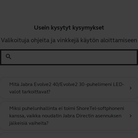
Usein kysytyt kysymykset
Valikoituja ohjeita ja vinkkejä käytön aloittamiseen
search
Mitä Jabra Evolve2 40/Evolve2 30 -puhelimeni LED-
chevron_right
valot tarkoittavat?
Miksi puhelunhallinta ei toimi ShoreTel-softphoneni
kanssa, vaikka noudatin Jabra Directin asennuksen
chevron_right
jälkeisiä vaiheita?