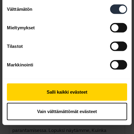
Suostumuksen
Välttämätön
valinta
Mieltymykset
Tilastot
Markkinointi
Näin luot yhteyden ja saat parhaan
toimintatehon
Salli kaikki evästeet
Lue lisää siitä, miten yhdistät ja määrität Jabra
Evolve2 40/40 SE -laitteen tietokoneen avulla.
Vain välttämättömät evästeet
Lue, mitkä ovat
Jabra Direct
-sovelluksen
lataamisen edut tuotekokemuksesi
parantamisessa. Lopuksi näytämme, Kuinka