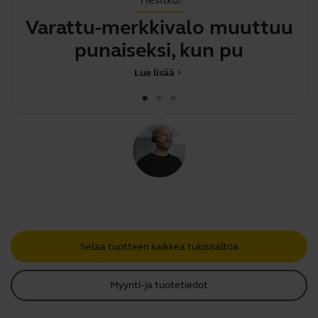
Varattu-merkkivalo muuttuu
J
punaiseksi, kun puhut pu
Lue lisää
chevron_right
Selaa tuotteen kaikkea tukisisältöä
Myynti- ja tuotetiedot