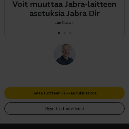
Voit muuttaa Jabra-laitteen
L
asetuksia Jabra Directin
Lue lisää
chevron_right
Selaa tuotteen kaikkea tukisisältöä
Myynti- ja tuotetiedot