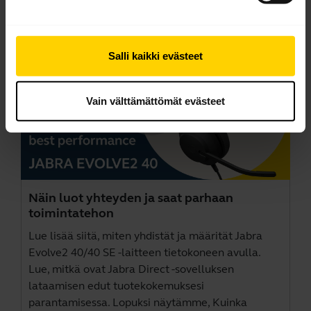
Salli kaikki evästeet
Vain välttämättömät evästeet
Näin luot yhteyden ja saat parhaan
toimintatehon
Lue lisää siitä, miten yhdistät ja määrität Jabra
Evolve2 40/40 SE -laitteen tietokoneen avulla.
Lue, mitkä ovat
Jabra Direct
-sovelluksen
lataamisen edut tuotekokemuksesi
parantamisessa. Lopuksi näytämme, Kuinka