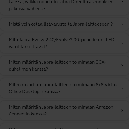
kanssa, vaikka noudatin Jabra Directin asennuksen
chevron_right
jälkeisiä vaiheita?
Mistä voin ostaa lisävarusteita Jabra-laitteeseeni?
chevron_right
Mitä Jabra Evolve2 40/Evolve2 30 -puhelimeni LED-
chevron_right
valot tarkoittavat?
Miten määritän Jabra-laitteen toimimaan 3CX-
chevron_right
puhelimen kanssa?
Miten määritän Jabra-laitteen toimimaan 8x8 Virtual
chevron_right
Office Desktopin kanssa?
Miten määritän Jabra-laitteen toimimaan Amazon
chevron_right
Connectin kanssa?