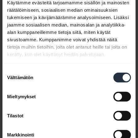
Käytämme evästeitä tarjoamamme sisällön ja mainosten
expand_more
Suomi
räätälöimiseen, sosiaalisen median ominaisuuksien
tukemiseen ja kävijämäärämme analysoimiseen. Lisäksi
Lataa
jaamme sosiaalisen median, mainosalan ja analytiikka-
1.23 MB - pdf
alan kumppaneillemme tietoja siitä, miten käytät
sivustoamme. Kumppanimme voivat yhdistää näitä
tietoja muihin tietoihin, joita olet antanut heille tai joita on
Pikaopas
kerätty, kun olet käyttänyt heidän palvelujaan.
Englanti
Suostumuksen
Välttämätön
valinta
Lataa
0.48 MB - pdf
Mieltymykset
Selaa tuotteen kaikkia dokumentteja
Tilastot
Markkinointi
Videot