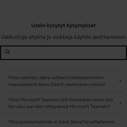
Usein kysytyt kysymykset
Valikoituja ohjeita ja vinkkejä käytön aloittamiseen
search
Miten päivitän Jabra-laitteeni laiteohjelmiston
chevron_right
manuaalisesti Jabra Direct -sovelluksen avulla?
Miksi Microsoft Teamsin LED-ilmoitukset eivät syty
chevron_right
tai vilku, kun olen yhteydessä Microsoft Teamsiin?
Miksi puhelunhallinta ei toimi ShoreTel-softphoneni