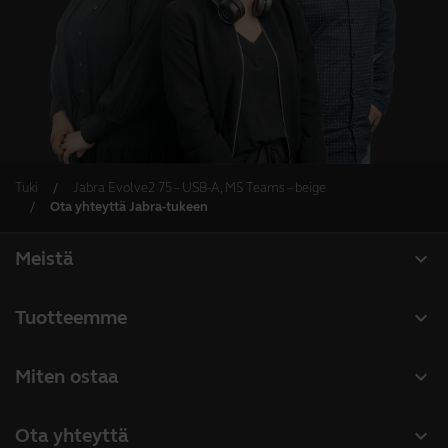
Tuki
Jabra Evolve2 75 – USB-A, MS Teams – beige
Ota yhteyttä Jabra-tukeen
expand_more
Meistä
Tietoja Jabrasta
expand_more
Tuotteemme
Työpaikat
Kuulokemikrofonit
expand_more
Miten ostaa
Kestävä kehitys
Konferenssikaiuttimet
Valtuutetut yritystuotteiden jälleenmyyjät
Uutiset ja lehdistötiedotteet
expand_more
Ota yhteyttä
Neuvottelukamerat