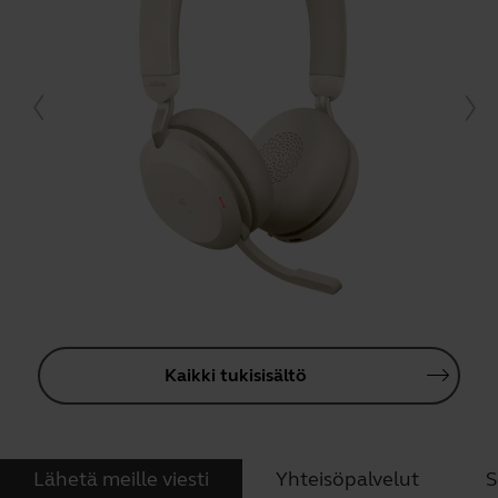
Kaikki tukisisältö
Lähetä meille viesti
Yhteisöpalvelut
S