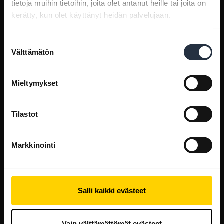
tietoja muihin tietoihin, joita olet antanut heille tai joita on
kerätty, kun olet käyttänyt heidän palvelujaan.
Suostumuksen
Välttämätön
valinta
Mieltymykset
Tilastot
Markkinointi
Salli kaikki evästeet
Vain välttämättömät evästeet