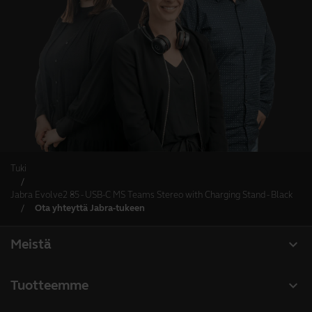
Tuki
Jabra Evolve2 85 - USB-C MS Teams Stereo with Charging Stand - Black
Ota yhteyttä Jabra-tukeen
expand_more
Meistä
Tietoja Jabrasta
expand_more
Tuotteemme
Työpaikat