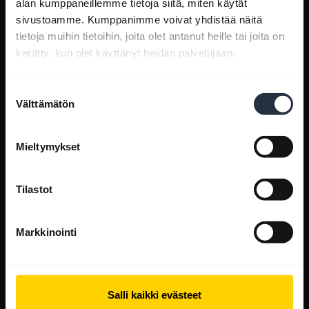
alan kumppaneillemme tietoja siitä, miten käytät
sivustoamme. Kumppanimme voivat yhdistää näitä
tietoja muihin tietoihin, joita olet antanut heille tai joita on
kerätty, kun olet käyttänyt heidän palvelujaan.
Suostumuksen
Välttämätön
valinta
Mieltymykset
Tilastot
Markkinointi
Salli kaikki evästeet