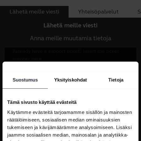
Lähetä meille viesti
Yhteisöpalvelut
S
Lähetä meille viesti
Anna meille muutamia tietoja
Suostumus
Yksityiskohdat
Tietoja
Tämä sivusto käyttää evästeitä
Käytämme evästeitä tarjoamamme sisällön ja mainosten
räätälöimiseen, sosiaalisen median ominaisuuksien
tukemiseen ja kävijämäärämme analysoimiseen. Lisäksi
jaamme sosiaalisen median, mainosalan ja analytiikka-