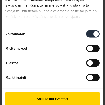
sivustoamme. Kumppanimme voivat yhdistää näitä
Bluetooth-laitepariopas
tietoja muihin tietoihin, joita olet antanut heille tai joita on
kerätty, kun olet käyttänyt heidän palvelujaan.
Usein kysytyt kysymykset
Suostumuksen
Välttämätön
valinta
Tuoteasiakirjat
Mieltymykset
Videot
Tilastot
Markkinointi
Ohjelmisto ja sovellukset
Yhteensopivuusopas
Salli kaikki evästeet