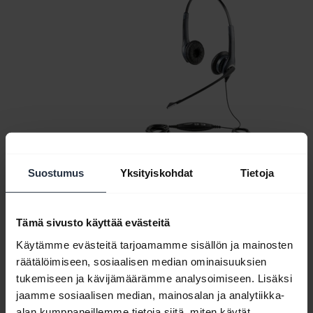
Suostumus
Yksityiskohdat
Tietoja
Tämä sivusto käyttää evästeitä
Kaikki tukisisältö
Käytämme evästeitä tarjoamamme sisällön ja mainosten
räätälöimiseen, sosiaalisen median ominaisuuksien
tukemiseen ja kävijämäärämme analysoimiseen. Lisäksi
jaamme sosiaalisen median, mainosalan ja analytiikka-
Resurssit käytön aloituksen tueksi
alan kumppaneillemme tietoja siitä, miten käytät