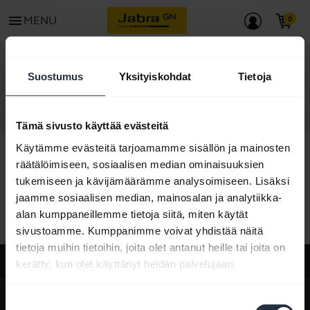
menu
MENU
OTA YHTEYTTÄ
Suostumus
Yksityiskohdat
Tietoja
Tämä sivusto käyttää evästeitä
Käytämme evästeitä tarjoamamme sisällön ja mainosten
räätälöimiseen, sosiaalisen median ominaisuuksien
tukemiseen ja kävijämäärämme analysoimiseen. Lisäksi
Kaikki tukisisältö
jaamme sosiaalisen median, mainosalan ja analytiikka-
alan kumppaneillemme tietoja siitä, miten käytät
sivustoamme. Kumppanimme voivat yhdistää näitä
tietoja muihin tietoihin, joita olet antanut heille tai joita on
Tuki
kerätty, kun olet käyttänyt heidän palvelujaan.
expand_more
Meistä
Suostumuksen