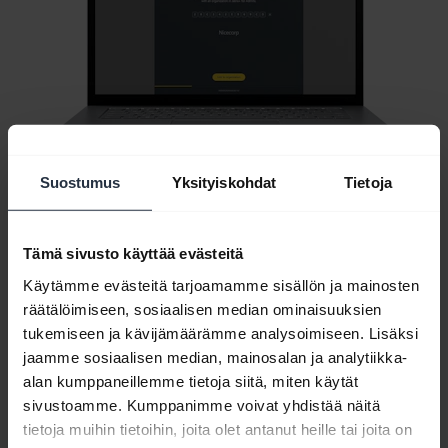
Suostumus
Yksityiskohdat
Tietoja
Tämä sivusto käyttää evästeitä
Kaikki tukisisältö
Käytämme evästeitä tarjoamamme sisällön ja mainosten
räätälöimiseen, sosiaalisen median ominaisuuksien
tukemiseen ja kävijämäärämme analysoimiseen. Lisäksi
jaamme sosiaalisen median, mainosalan ja analytiikka-
Resurssit käytön aloituksen tueksi
alan kumppaneillemme tietoja siitä, miten käytät
sivustoamme. Kumppanimme voivat yhdistää näitä
tietoja muihin tietoihin, joita olet antanut heille tai joita on
Bluetooth-laitepariopas