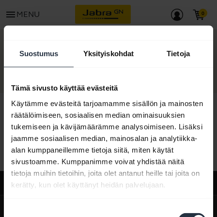
menu
MENU
OTA YHTEYTTÄ
Suostumus
Yksityiskohdat
Tietoja
Tämä sivusto käyttää evästeitä
Käytämme evästeitä tarjoamamme sisällön ja mainosten
räätälöimiseen, sosiaalisen median ominaisuuksien
tukemiseen ja kävijämäärämme analysoimiseen. Lisäksi
Kaikki tukisisältö
jaamme sosiaalisen median, mainosalan ja analytiikka-
alan kumppaneillemme tietoja siitä, miten käytät
sivustoamme. Kumppanimme voivat yhdistää näitä
tietoja muihin tietoihin, joita olet antanut heille tai joita on
Tuki
kerätty, kun olet käyttänyt heidän palvelujaan.
expand_more
Meistä
Suostumuksen