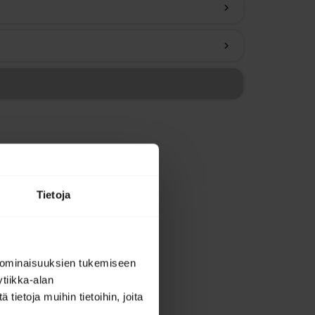
chevron_right
chevron_right
Tietoja
 ominaisuuksien tukemiseen
tiikka-alan
ietoja muihin tietoihin, joita