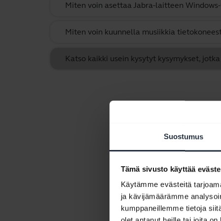
Miten voin asettaa Jabra-laitteen Windows-
Miten voin kuunnella musiikkia tietokoneest
Katso kaikki usein kysytyt kysymykset, jotka
Suostumus
Tämä sivusto käyttää eväste
Käytämme evästeitä tarjoama
ja kävijämäärämme analysoim
kumppaneillemme tietoja siitä
olet antanut heille tai joita o