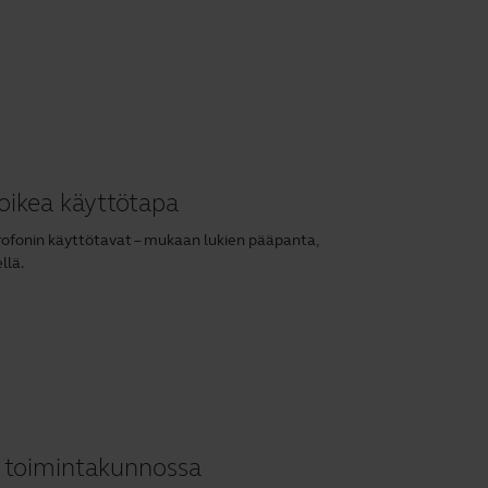
oikea käyttötapa
rofonin käyttötavat – mukaan lukien pääpanta,
llä.
a toimintakunnossa