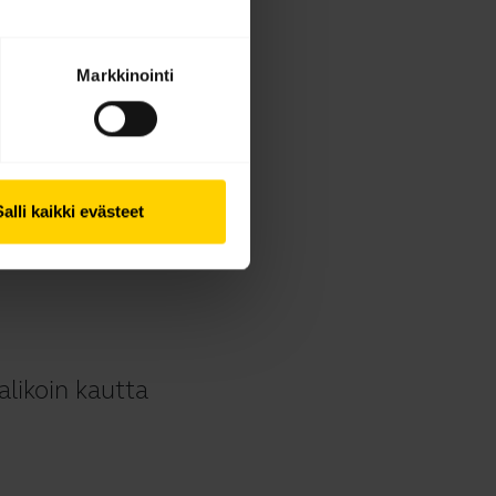
Markkinointi
Salli kaikki evästeet
alikoin kautta