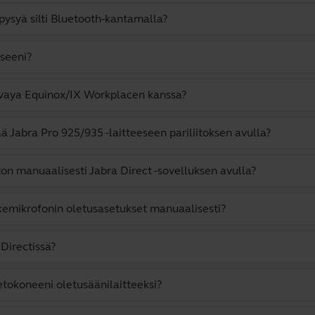
 pysyä silti Bluetooth-kantamalla?
eseeni?
Avaya Equinox/IX Workplacen kanssa?
ä Jabra Pro 925/935 -laitteeseen pariliitoksen avulla?
ton manuaalisesti Jabra Direct -sovelluksen avulla?
kemikrofonin oletusasetukset manuaalisesti?
Directissä?
etokoneeni oletusäänilaitteeksi?