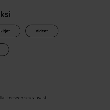
ksi
kirjat
Videot
laitteeseen seuraavasti.