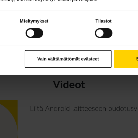
Lataa
7.01 MB - pdf
Mieltymykset
Tilastot
Selaa tuotteen kaikkia dokumentteja
Vain välttämättömät evästeet
Videot
Liitä Android-laitteeseen pudotusv