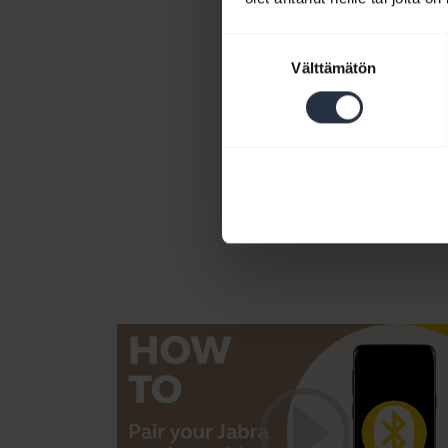
Suostumuksen
Välttämätön
valinta