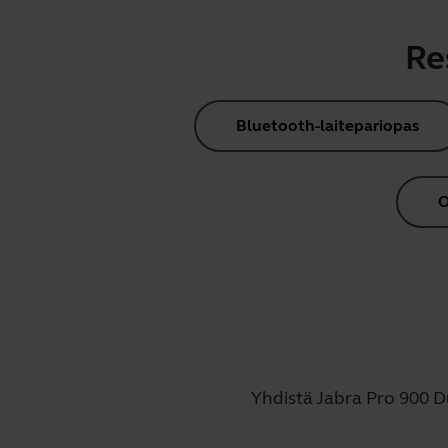
Re
Bluetooth-laitepariopas
O
Yhdistä Jabra Pro 900 D