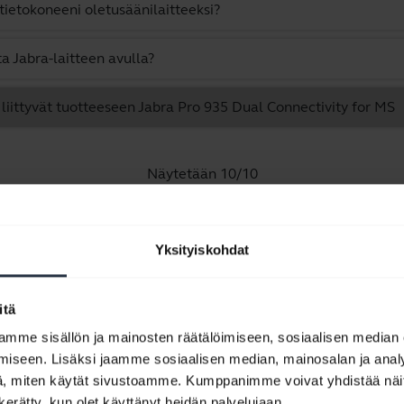
tietokoneeni oletusäänilaitteeksi?
a Jabra-laitteen avulla?
 liittyvät tuotteeseen Jabra Pro 935 Dual Connectivity for MS
Näytetään 10/10
Yksityiskohdat
Tuoteasiakirjat
itä
mme sisällön ja mainosten räätälöimiseen, sosiaalisen median
Käyttäjän käsikirja
iseen. Lisäksi jaamme sosiaalisen median, mainosalan ja analy
, miten käytät sivustoamme. Kumppanimme voivat yhdistää näitä t
expand_more
Tšekki
n kerätty, kun olet käyttänyt heidän palvelujaan.