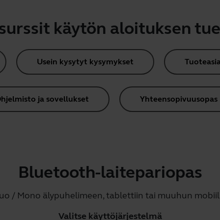
surssit käytön aloituksen tue
Usein kysytyt kysymykset
Tuoteasia
hjelmisto ja sovellukset
Yhteensopivuusopas
Bluetooth-laitepariopas
uo / Mono älypuhelimeen, tablettiin tai muuhun mobiili
Valitse käyttöjärjestelmä