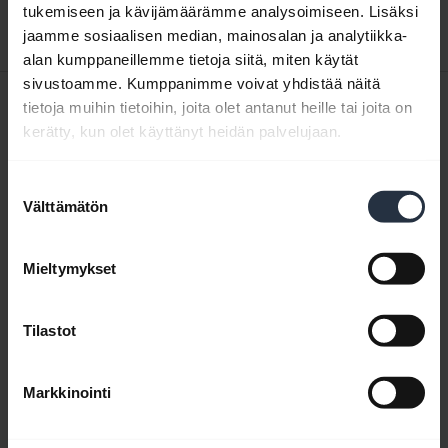
Lataa
tukemiseen ja kävijämäärämme analysoimiseen. Lisäksi
jaamme sosiaalisen median, mainosalan ja analytiikka-
3.03 MB - pdf
alan kumppaneillemme tietoja siitä, miten käytät
sivustoamme. Kumppanimme voivat yhdistää näitä
Pikaopas
tietoja muihin tietoihin, joita olet antanut heille tai joita on
kerätty, kun olet käyttänyt heidän palvelujaan.
expand_more
Eurooppa, Lähi-itä ja Afrikka (monikielinen)
Suostumuksen
Lataa
Välttämätön
valinta
11.67 MB - pdf
Mieltymykset
Selaa tuotteen kaikkia dokumentteja
Tilastot
Videot
Markkinointi