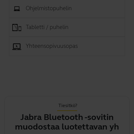
Ohjelmistopuhelin
Tabletti / puhelin
Yhteensopivuusopas
Tiesitkö?
Jabra Bluetooth -sovitin
muodostaa luotettavan
tu