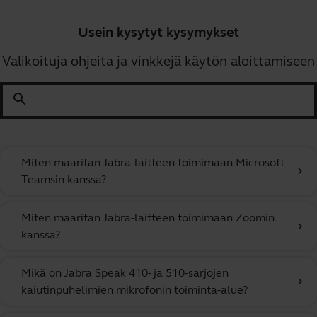
Usein kysytyt kysymykset
Valikoituja ohjeita ja vinkkejä käytön aloittamiseen
search
Miten määritän Jabra-laitteen toimimaan Microsoft
chevron_right
Teamsin kanssa?
Miten määritän Jabra-laitteen toimimaan Zoomin
chevron_right
kanssa?
Mikä on Jabra Speak 410- ja 510-sarjojen
chevron_right
kaiutinpuhelimien mikrofonin toiminta-alue?