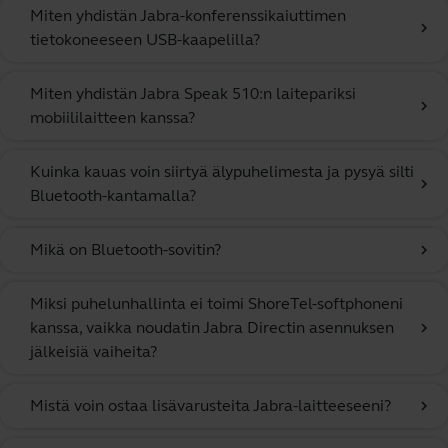
Miten yhdistän Jabra-konferenssikaiuttimen
chevron_right
tietokoneeseen USB-kaapelilla?
Miten yhdistän Jabra Speak 510:n laitepariksi
chevron_right
mobiililaitteen kanssa?
Kuinka kauas voin siirtyä älypuhelimesta ja pysyä silti
chevron_right
Bluetooth-kantamalla?
Mikä on Bluetooth-sovitin?
chevron_right
Miksi puhelunhallinta ei toimi ShoreTel-softphoneni
kanssa, vaikka noudatin Jabra Directin asennuksen
chevron_right
jälkeisiä vaiheita?
Mistä voin ostaa lisävarusteita Jabra-laitteeseeni?
chevron_right