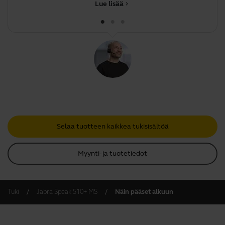
yhteyden
Lue lisää
chevron_right
Selaa tuotteen kaikkea tukisisältöä
Myynti- ja tuotetiedot
Tuki
Jabra Speak 510+ MS
Näin pääset alkuun