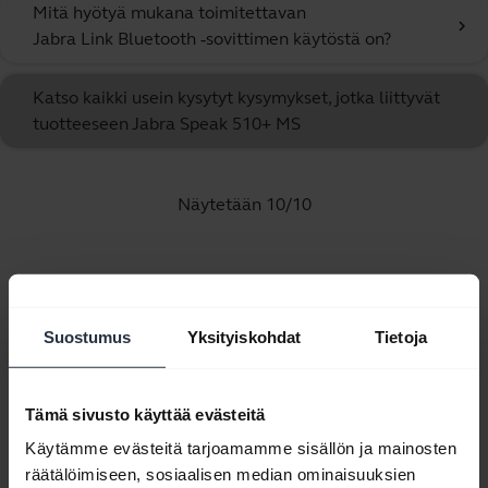
Mitä hyötyä mukana toimitettavan
chevron_right
Jabra Link Bluetooth ‑sovittimen käytöstä on?
Katso kaikki usein kysytyt kysymykset, jotka liittyvät
tuotteeseen Jabra Speak 510+ MS
Näytetään 10/10
Suostumus
Yksityiskohdat
Tietoja
Tuoteasiakirjat
Käyttäjän käsikirja
Tämä sivusto käyttää evästeitä
expand_more
Tšekki
Käytämme evästeitä tarjoamamme sisällön ja mainosten
räätälöimiseen, sosiaalisen median ominaisuuksien