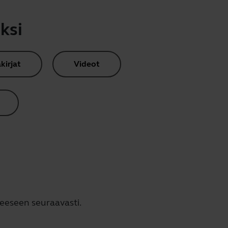
ksi
kirjat
Videot
teeseen seuraavasti.