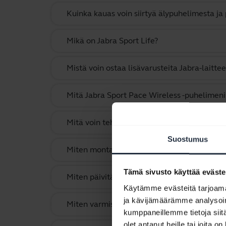
Kuinka kauas voin siirtyä älypuhelimesta ja
Mikä on Jabra Sport Life?
Mistä voin ostaa lisävarusteita Jabra-laitte
Mitä Jabra Sport Pace Wireless -puhelimeni
Mitä voin tehdä, jos pariliitostoimet eivät o
Suostumus
Miten monta Bluetooth-laitetta voin yhdistä
Tämä sivusto käyttää eväste
Miten päivitän Jabra-laitteen laiteohjelmist
Käytämme evästeitä tarjoama
ja kävijämäärämme analysoim
Miten varmistan Jabra Sport Pace -kuulokk
kumppaneillemme tietoja siitä
olet antanut heille tai joita o