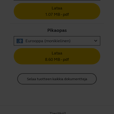
Lataa
1.07 MB - pdf
Pikaopas
expand_more
Eurooppa (monikielinen)
Lataa
8.60 MB - pdf
Selaa tuotteen kaikkia dokumentteja
Tiesitkö?