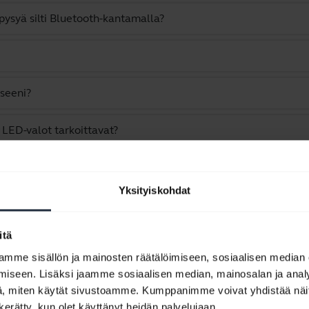
 pysyä silti Bluetooth-kantamalla?
eseeni?
 LED-valot tarkoittavat?
nnistu?
Yksityiskohdat
ä Jabra-laitteeseen pariliitoksen avulla?
itä
on tai vaihdan kieliasetuksen laiteohjelmiston ohjatun päivity
mme sisällön ja mainosten räätälöimiseen, sosiaalisen median
iseen. Lisäksi jaamme sosiaalisen median, mainosalan ja analy
eiden parhaan sopivuuden?
, miten käytät sivustoamme. Kumppanimme voivat yhdistää näitä t
n kerätty, kun olet käyttänyt heidän palvelujaan.