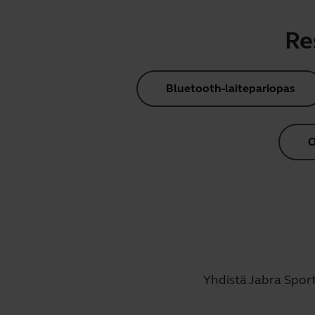
Re
Bluetooth-laitepariopas
O
Yhdistä Jabra Sport