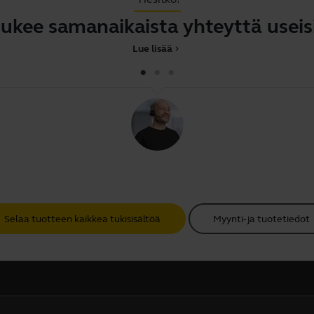
tukee samanaikaista yhteyttä useisii
Lue lisää
chevron_right
Selaa tuotteen kaikkea tukisisältöä
Myynti- ja tuotetiedot