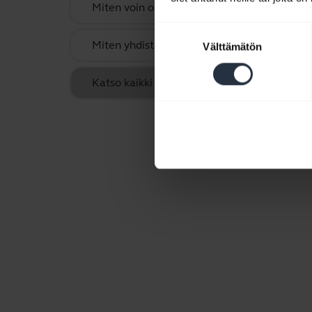
Miten voin optimoida ääniasetukset musiiki
Suostumuksen
Miten yhdistän Jabra Sport Pace Wirelessin l
Välttämätön
valinta
Katso kaikki usein kysytyt kysymykset, jotka