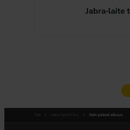
Jabra-laite 
Tuki
Jabra Sport Pace
Näin pääset alkuun