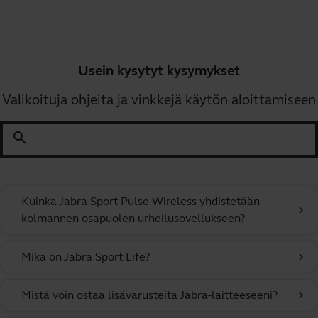
Usein kysytyt kysymykset
Valikoituja ohjeita ja vinkkejä käytön aloittamiseen
search
Kuinka Jabra Sport Pulse Wireless yhdistetään
chevron_right
kolmannen osapuolen urheilusovellukseen?
Mikä on Jabra Sport Life?
chevron_right
Mistä voin ostaa lisävarusteita Jabra-laitteeseeni?
chevron_right