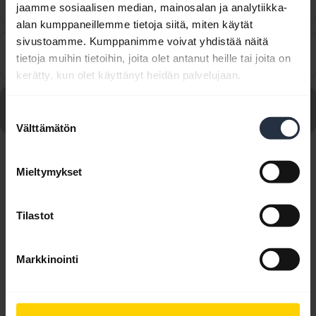
chevron_right
jaamme sosiaalisen median, mainosalan ja analytiikka-
kuuntelua ja videoiden katselua varten?
alan kumppaneillemme tietoja siitä, miten käytät
sivustoamme. Kumppanimme voivat yhdistää näitä
Miten voin tarkistaa Jabra Sport Pulse Wirelessin
chevron_right
tietoja muihin tietoihin, joita olet antanut heille tai joita on
sopivuuden?
kerätty, kun olet käyttänyt heidän palvelujaan.
Katso kaikki usein kysytyt kysymykset, jotka liittyvät
Suostumuksen
tuotteeseen Jabra Sport Pulse Special Edition
Välttämätön
valinta
Näytetään 10/10
Mieltymykset
Tilastot
Markkinointi
Tuoteasiakirjat
Pikaopas