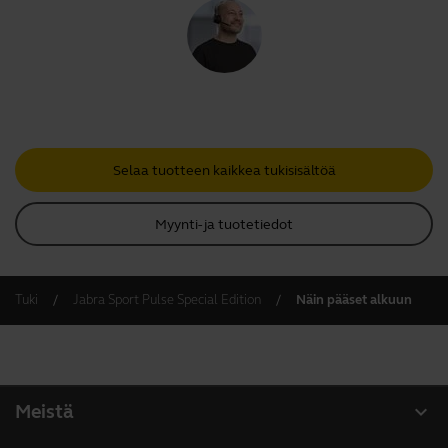
Selaa tuotteen kaikkea tukisisältöä
Myynti- ja tuotetiedot
Tuki
Jabra Sport Pulse Special Edition
Näin pääset alkuun
expand_more
Meistä