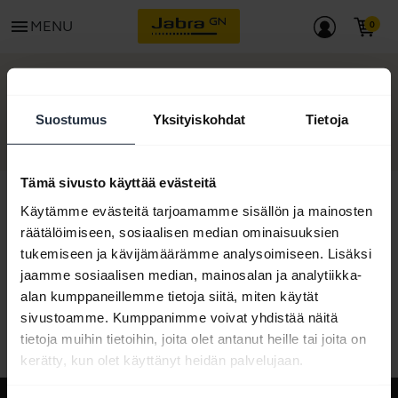
menu
MENU
ALOITTAA
Suostumus
Yksityiskohdat
Tietoja
Tämä sivusto käyttää evästeitä
Käytämme evästeitä tarjoamamme sisällön ja mainosten
räätälöimiseen, sosiaalisen median ominaisuuksien
Kaikki tukisisältö
tukemiseen ja kävijämäärämme analysoimiseen. Lisäksi
jaamme sosiaalisen median, mainosalan ja analytiikka-
alan kumppaneillemme tietoja siitä, miten käytät
sivustoamme. Kumppanimme voivat yhdistää näitä
Resurssit käytön aloituksen tueksi
tietoja muihin tietoihin, joita olet antanut heille tai joita on
kerätty, kun olet käyttänyt heidän palvelujaan.