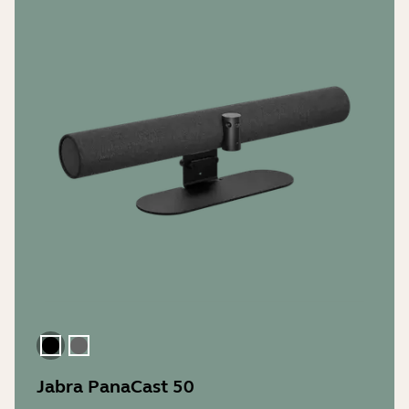
Le noir
gris
Jabra PanaCast 50