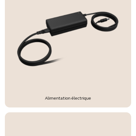
Oui
Tension opérationnelle
100-240V, 12V, 5A
Caractéristiques et fonctions LED
Décrochage/raccrochage d'appel,
statut de mise à jour du firmware,
activation/désactivation du micro,
indicateur de charge
Alimentation électrique
Certifications et conformités
Microsoft Teams Rooms, Zoom Rooms