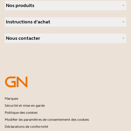
Nos produits
Carrières
Durabilité
Micro-casques
Actualité et communiqués de presse
Instructions d'achat
Speakerphones
Études de cas
Caméras de visioconférence
Localisateur de Partenaire
Caméras personnelles
Nous contacter
Distributeurs
Logiciels
Réduction pour les étudiants
Contactez notre service commercial
Accessoires
Contactez le support
Support de la boutique en ligne
Enregistrez votre produit
Programme Développeurs
Programme Partenaires
Garantie & Service
Politique de fin de vie de l'entreprise
Marques
Sécurité et mise en garde
Politique des cookies
Modifier les paramètres de consentement des cookies
Déclarations de conformité