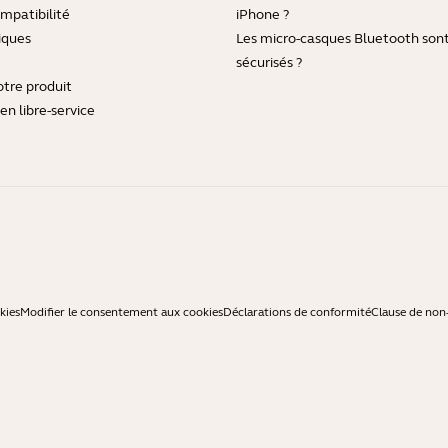
mpatibilité
iPhone ?
iques
Les micro-casques Bluetooth sont-
sécurisés ?
otre produit
en libre-service
kies
Modifier le consentement aux cookies
Déclarations de conformité
Clause de non