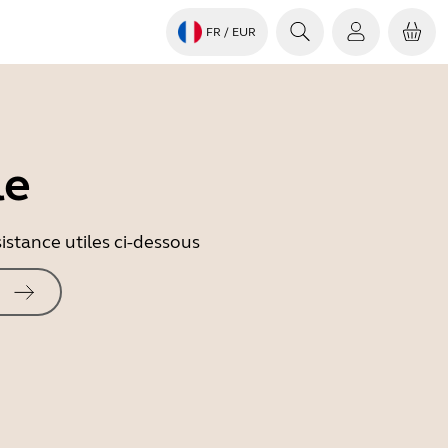
FR
/ EUR
le
istance utiles ci-dessous