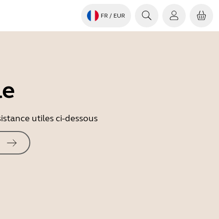
FR
/ EUR
le
istance utiles ci-dessous