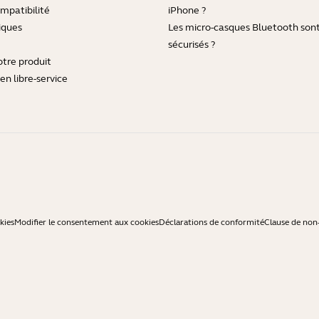
mpatibilité
iPhone ?
iques
Les micro-casques Bluetooth sont-
sécurisés ?
otre produit
en libre-service
kies
Modifier le consentement aux cookies
Déclarations de conformité
Clause de non