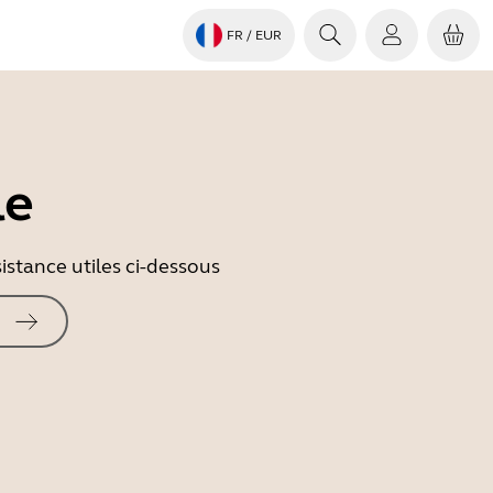
FR
/ EUR
le
istance utiles ci-dessous