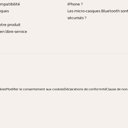
mpatibilité
iPhone ?
iques
Les micro-casques Bluetooth sont-
sécurisés ?
otre produit
en libre-service
kies
Modifier le consentement aux cookies
Déclarations de conformité
Clause de non