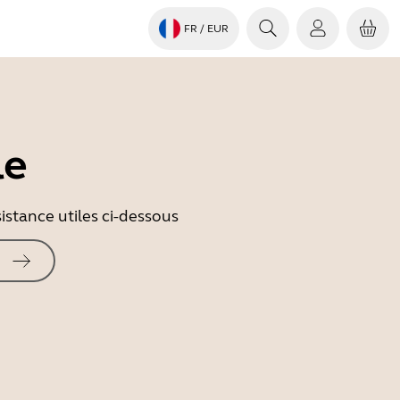
FR
/ EUR
le
istance utiles ci-dessous