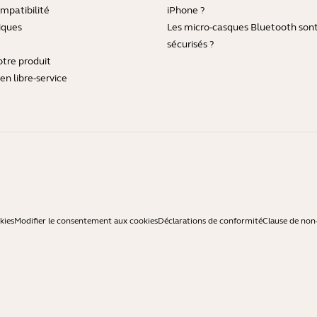
mpatibilité
iPhone ?
iques
Les micro-casques Bluetooth sont-
sécurisés ?
otre produit
en libre-service
kies
Modifier le consentement aux cookies
Déclarations de conformité
Clause de non