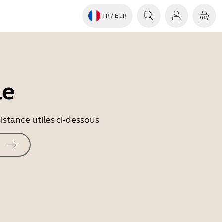
FR
/ EUR
le
istance utiles ci-dessous