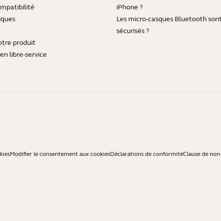
mpatibilité
iPhone ?
iques
Les micro-casques Bluetooth sont-
sécurisés ?
otre produit
en libre-service
kies
Modifier le consentement aux cookies
Déclarations de conformité
Clause de non