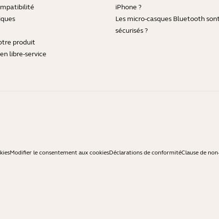
mpatibilité
iPhone ?
iques
Les micro-casques Bluetooth sont-
sécurisés ?
otre produit
en libre-service
kies
Modifier le consentement aux cookies
Déclarations de conformité
Clause de non