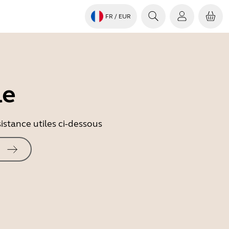
FR
/ EUR
le
istance utiles ci-dessous