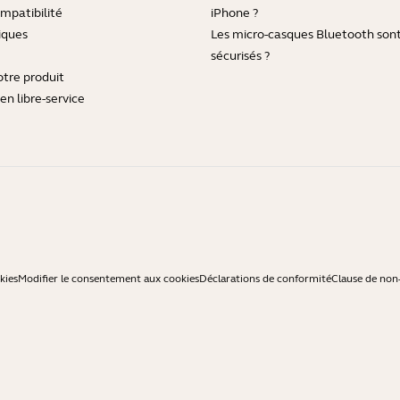
mpatibilité
iPhone ?
iques
Les micro-casques Bluetooth sont-
sécurisés ?
otre produit
en libre-service
kies
Modifier le consentement aux cookies
Déclarations de conformité
Clause de non