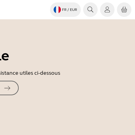
FR
/ EUR
le
istance utiles ci-dessous