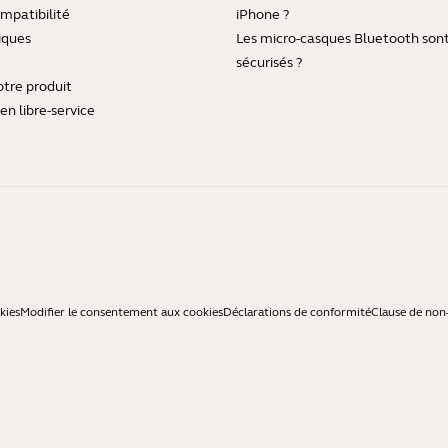
mpatibilité
iPhone ?
iques
Les micro-casques Bluetooth sont-
sécurisés ?
otre produit
en libre-service
kies
Modifier le consentement aux cookies
Déclarations de conformité
Clause de non