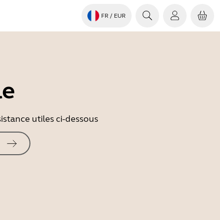
FR
/ EUR
le
istance utiles ci-dessous