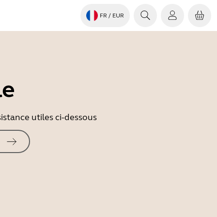
FR
/ EUR
le
istance utiles ci-dessous