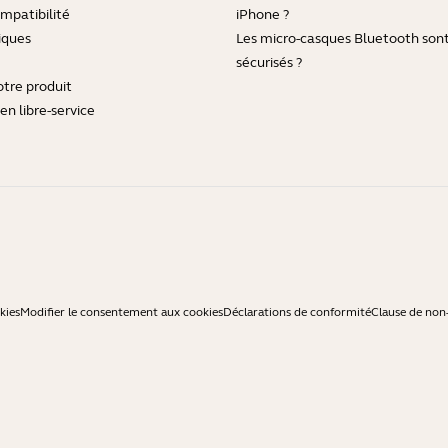
mpatibilité
iPhone ?
iques
Les micro-casques Bluetooth sont-
sécurisés ?
otre produit
en libre-service
kies
Modifier le consentement aux cookies
Déclarations de conformité
Clause de non