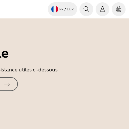
FR
/ EUR
le
istance utiles ci-dessous