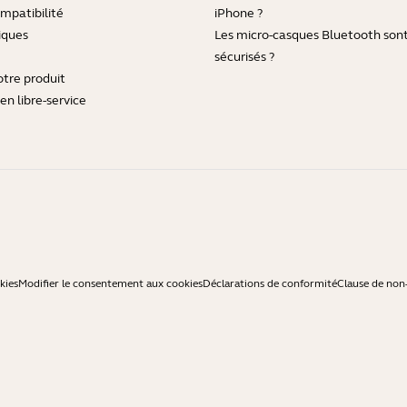
mpatibilité
iPhone ?
iques
Les micro-casques Bluetooth sont-
sécurisés ?
otre produit
en libre-service
kies
Modifier le consentement aux cookies
Déclarations de conformité
Clause de non