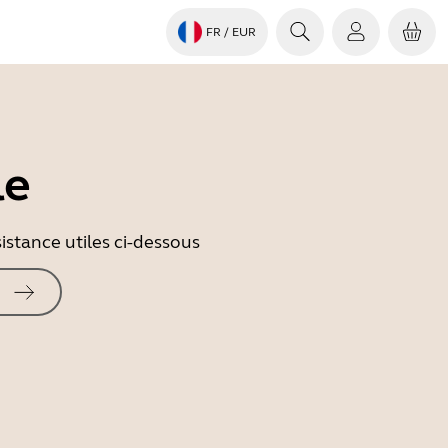
FR
/ EUR
le
istance utiles ci-dessous