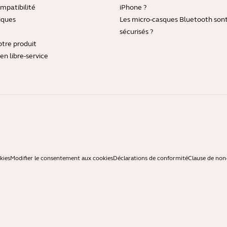
mpatibilité
iPhone ?
iques
Les micro-casques Bluetooth sont-
sécurisés ?
otre produit
en libre-service
kies
Modifier le consentement aux cookies
Déclarations de conformité
Clause de non