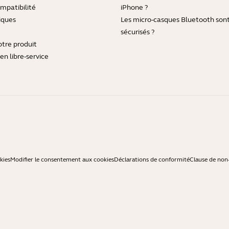
mpatibilité
iPhone ?
iques
Les micro-casques Bluetooth sont-
sécurisés ?
otre produit
en libre-service
kies
Modifier le consentement aux cookies
Déclarations de conformité
Clause de non