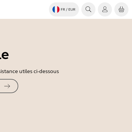
FR
/ EUR
le
istance utiles ci-dessous