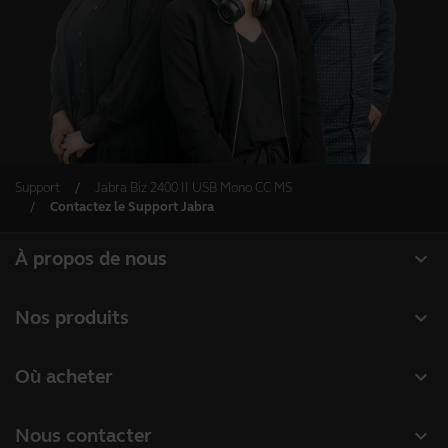
Support
Jabra Biz 2400 II USB Mono CC MS
Contactez le Support Jabra
expand_more
À propos de nous
À propos de Jabra
expand_more
Nos produits
Carrières
Micro-casques
expand_more
Où acheter
Durabilité
Speakerphones
Distributeurs
Actualité et communiqués de presse
expand_more
Nous contacter
Caméras de visioconférence