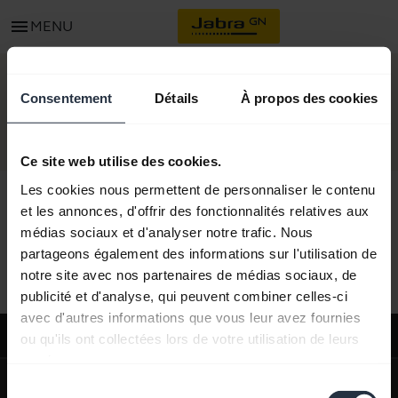
menu
MENU
CONTACT
Consentement
Détails
À propos des cookies
Ce site web utilise des cookies.
Les cookies nous permettent de personnaliser le contenu
et les annonces, d'offrir des fonctionnalités relatives aux
médias sociaux et d'analyser notre trafic. Nous
Tous le contenu du support
partageons également des informations sur l'utilisation de
notre site avec nos partenaires de médias sociaux, de
publicité et d'analyse, qui peuvent combiner celles-ci
avec d'autres informations que vous leur avez fournies
Support
ou qu'ils ont collectées lors de votre utilisation de leurs
services.
expand_more
À propos de nous
Sélection