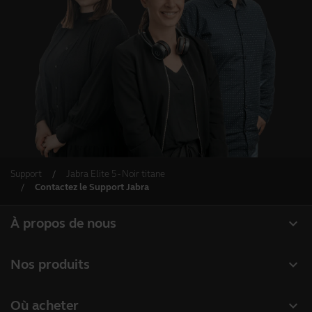
Support
Jabra Elite 5 - Noir titane
Contactez le Support Jabra
expand_more
À propos de nous
À propos de Jabra
expand_more
Nos produits
Carrières
Micro-casques
expand_more
Où acheter
Durabilité