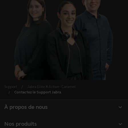
Support
Jabra Elite 8 Active - Caramel
Contactez le Support Jabra
expand_more
À propos de nous
À propos de Jabra
expand_more
Nos produits