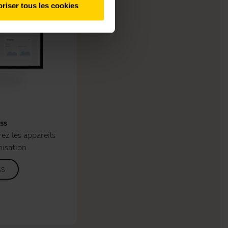
riser tous les cookies
ss
ez les appareils
nisation
ss