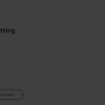
s using Ja
t produits