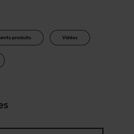
nts produits
Vidéos
es