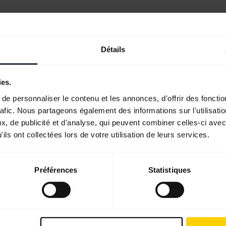
Manuel de l'utilisateur
expand_more
Arabe
Détails
Télécharger
2.52 MB - pdf
ies.
e personnaliser le contenu et les annonces, d'offrir des fonctio
rafic. Nous partageons également des informations sur l'utilisati
Retrouvez tous les documents du produit
, de publicité et d'analyse, qui peuvent combiner celles-ci avec
ils ont collectées lors de votre utilisation de leurs services.
Préférences
Statistiques
Logiciels et applis