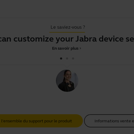
Le saviez-vous ?
ustomize your Jabra device setting
En savoir plus
chevron_right
 l'ensemble du support pour le produit
Informations vente e