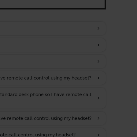
chevron_right
chevron_right
chevron_right
ve remote call control using my headset?
chevron_right
tandard desk phone so I have remote call
chevron_right
ave remote call control using my headset?
chevron_right
ote call control using my headset?
chevron_right