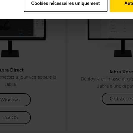
Cookies nécessaires uniquement
Auto
abra Direct
Jabra Xpre
mettez à jour vos appareils
Déployez en masse et gér
Jabra
Jabra d'une orga
Get acce
Windows
macOS