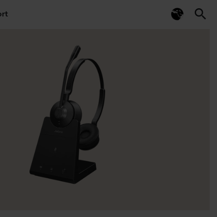
search
rt