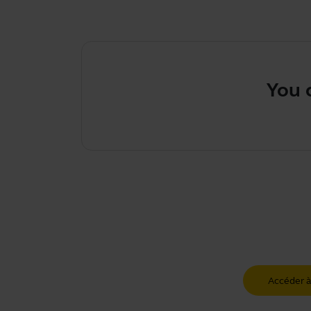
You can c
Accéder à