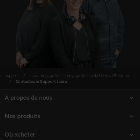
Support
Jabra Engage 50 II - (Engage 50 II Link) USB-A UC Stereo
Contactez le Support Jabra
expand_more
À propos de nous
À propos de Jabra
expand_more
Nos produits
Carrières
Micro-casques
expand_more
Où acheter
Durabilité