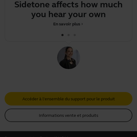
Sidetone affects how much
.
you hear your own voic
En savoir plus
chevron_right
Accéder à l'ensemble du support pour le produit
Informations vente et produits