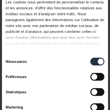
Les cookies nous permettent de personnaliser le contenu
Anglais
et les annonces, d'offrir des fonctionnalités relatives aux
médias sociaux et d'analyser notre trafic. Nous
Télécharger
partageons également des informations sur l'utilisation de
1.17 MB - pdf
notre site avec nos partenaires de médias sociaux, de
publicité et d'analyse, qui peuvent combiner celles-ci
avec d'autres informations que vous leur avez fournies
Manuel de l'utilisateur
ou qu'ils ont collectées lors de votre utilisation de leurs
services.
expand_more
Anglais
Sélection
Nécessaires
du
Télécharger
consentement
1.72 MB - pdf
Préférences
Retrouvez tous les documents du produit
Statistiques
Marketing
Vidéos