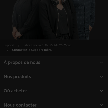
Support
Jabra Evolve2 50 - USB-A MS Mono
Contactez le Support Jabra
expand_more
À propos de nous
À propos de Jabra
expand_more
Nos produits
Carrières
Micro-casques
expand_more
Où acheter
Durabilité
Speakerphones
Distributeurs
Actualité et communiqués de presse
expand_more
Nous contacter
Caméras de visioconférence